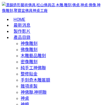
HOME
最新消息
製作影片
產品目錄
神像雕刻
佛像雕刻
木雕藝品雕刻
密像雕刻
純手工神佛聯
整修貼金
手刻奇木雕匾額
雜項承製
神佛聯,神明聯
神桌
神櫥