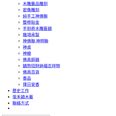
木雕藝品雕刻
密像雕刻
純手工神佛聯
整修貼金
手刻奇木雕匾額
雜項承製
神佛聯,神明聯
神桌
神櫥
佛具銅器
鎮煞招財納福吉祥物
佛具百貨
香品
擇日安香
歷史工作
張禾穎木藝
聯絡方式