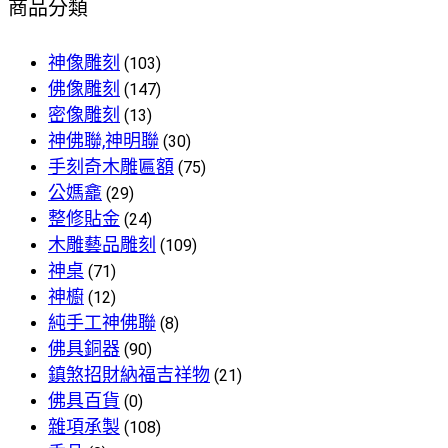
商品分類
神像雕刻
(103)
佛像雕刻
(147)
密像雕刻
(13)
神佛聯,神明聯
(30)
手刻奇木雕匾額
(75)
公媽龕
(29)
整修貼金
(24)
木雕藝品雕刻
(109)
神桌
(71)
神櫥
(12)
純手工神佛聯
(8)
佛具銅器
(90)
鎮煞招財納福吉祥物
(21)
佛具百貨
(0)
雜項承製
(108)