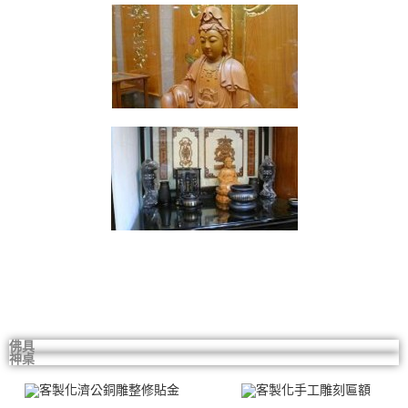
佛具
神桌