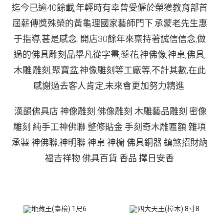
迄今已逾40餘載,年輕時有幸曾受僱於榮獲教育部首
屆薪傳獎殊榮的黃龜理國家藝師門下.承蒙老先生惠
于指導,甚是感念. 開店30餘年來稟持著誠信信念,做
過的佛具雕刻品舉凡從字畫,鑿花,神佛像,神桌,佛具,
木雕,雕刻,聚寶盆,神像雕刻等工廠等,不計其數,在此
感謝過去客人肯定,未來會更加努力精進.
漢韻佛具店
神像雕刻
佛像雕刻
木雕藝品雕刻
密像
雕刻
純手工神佛聯
整修貼金
手刻奇木雕匾額
雜項
承製
神佛聯,神明聯
神桌
神櫥
佛具銅器
鎮煞招財納
福吉祥物
佛具百貨
香品
擇日安香