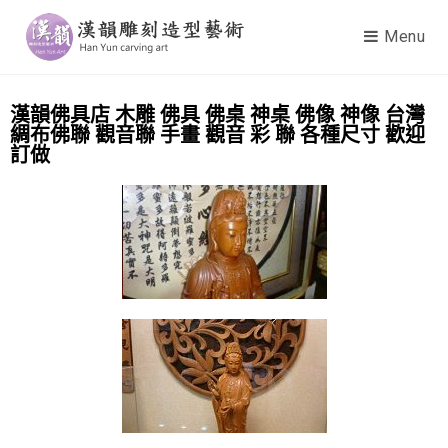
Menu
漢韻佛具店 木雕 佛具 佛桌 神桌 佛像 神像 台灣
綢布佛聯 觀音聯 手畫 觀音 彩 聯 各種尺寸 歡迎
訂做