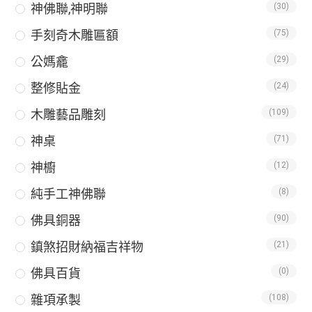
神佛聯,神明聯
(30)
手刻奇木雕匾額
(75)
公媽龕
(29)
整修貼金
(24)
木雕藝品雕刻
(109)
神桌
(71)
神櫥
(12)
純手工神佛聯
(8)
佛具銅器
(90)
鎮煞招財納福吉祥物
(21)
佛具百貨
(0)
雜項承製
(108)