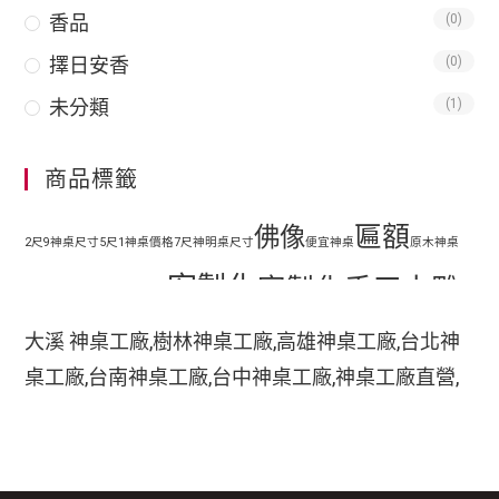
香品
(0)
擇日安香
(0)
未分類
(1)
商品標籤
匾額
佛像
2尺9神桌尺寸
5尺1神桌價格
7尺神明桌尺寸
便宜神桌
原木神桌
客製化
客製化手工木雕
地藏王
客廳神明桌設計
匾額
客製化手工雕刻匾額
大溪 神桌工廠,樹林神桌工廠,高雄神桌工廠,台北神
客製化整修貼金彩
桌工廠,台南神桌工廠,台中神桌工廠,神桌工廠直營,
手工木
繪
彩繪
家中裝潢神明桌如何處理
小型神明桌
小神桌價格
平價神桌
鹿港神桌工廠,
手工雕刻
雕
木刻匾額
神桌的擺設,神桌尺寸,神桌價格,神桌工廠,神桌風水,
掛壁式神桌尺寸
時尚神明桌
神桌設計,神桌買賣,神桌的擺設禁忌,大溪神桌,鹿港