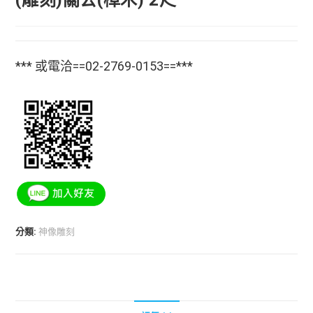
*** 或電洽==02-2769-0153==***
分類:
神像雕刻