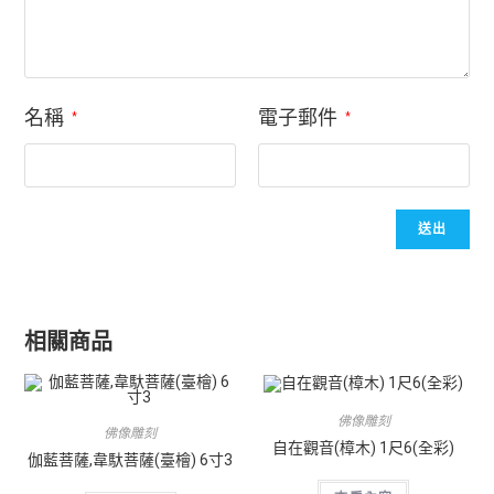
名稱
電子郵件
*
*
相關商品
佛像雕刻
佛像雕刻
自在觀音(樟木) 1尺6(全彩)
伽藍菩薩,韋馱菩薩(臺檜) 6寸3