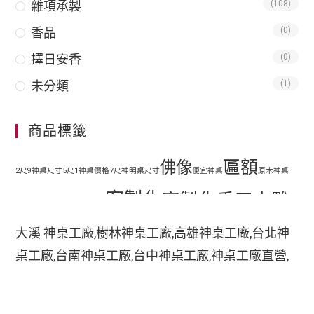
雜項承製
(108)
香品
(0)
擇日安香
(0)
未分類
(1)
商品標籤
匾額
佛像
2尺9神桌尺寸
5尺1神桌價格
7尺神明桌尺寸
便宜神桌
原木神桌
客製化
客製化手工木雕
地藏王
客廳神明桌設計
匾額
客製化手工雕刻匾額
大溪 神桌工廠,樹林神桌工廠,高雄神桌工廠,台北神
客製化整修貼金彩
桌工廠,台南神桌工廠,台中神桌工廠,神桌工廠直營,
手工木
繪
彩繪
家中裝潢神明桌如何處理
小型神明桌
小神桌價格
平價神桌
鹿港神桌工廠,
手工雕刻
雕
木刻匾額
神桌的擺設,神桌尺寸,神桌價格,神桌工廠,神桌風水,
掛壁式神桌尺寸
時尚神明桌