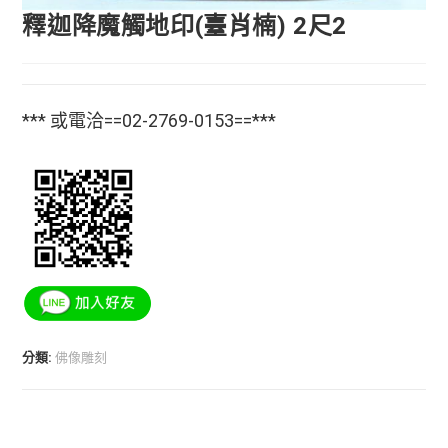
釋迦降魔觸地印(臺肖楠) 2尺2
*** 或電洽==02-2769-0153==***
分類:
佛像雕刻