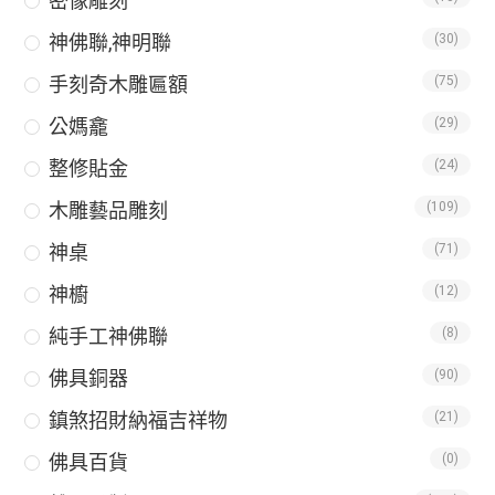
密像雕刻
神佛聯,神明聯
(30)
手刻奇木雕匾額
(75)
公媽龕
(29)
整修貼金
(24)
木雕藝品雕刻
(109)
神桌
(71)
神櫥
(12)
純手工神佛聯
(8)
佛具銅器
(90)
鎮煞招財納福吉祥物
(21)
佛具百貨
(0)