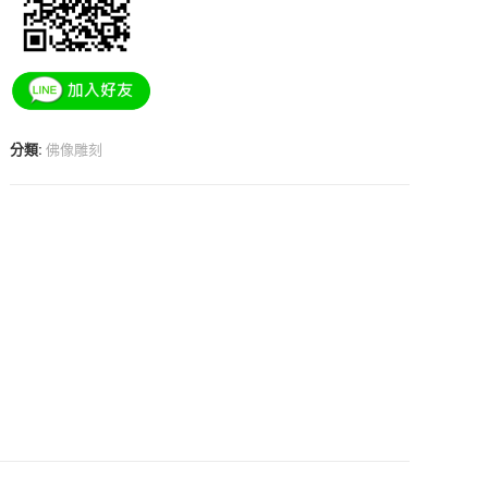
分類:
佛像雕刻