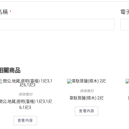
名稱
電
*
相關商品
佛像雕刻
佛像雕刻
韋馱菩薩(樟木) 2尺
閔公,地藏,道明(臺檜) 1尺3,1尺
6,1尺3
查看內容
查看內容