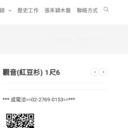
目錄
歷史工作
張禾穎木藝
聯絡方式
>
產品目錄
>
觀音(紅豆杉) 1尺6
觀音(紅豆杉) 1尺6
*** 或電洽==02-2769-0153==***