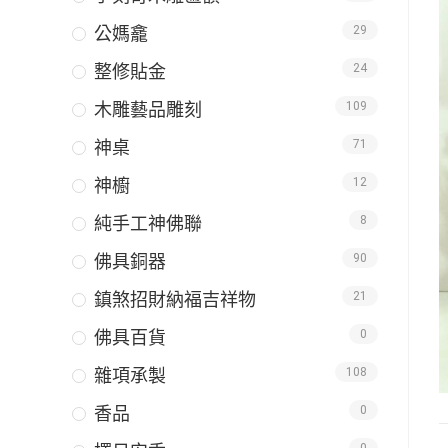
公媽龕
29
整修貼金
24
木雕藝品雕刻
109
神桌
71
神櫥
12
純手工神佛聯
8
佛具銅器
90
鎮煞招財納福吉祥物
21
佛具百貨
0
雜項承製
108
香品
0