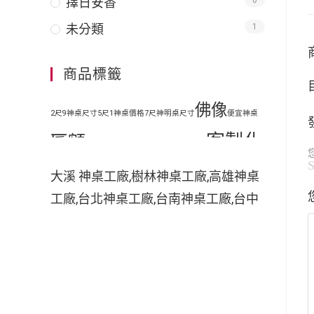
擇日安香
0
未分類
1
商品標籤
佛像
2尺9神桌尺寸
5尺1神桌價格
7尺神明桌尺寸
便宜神桌
客製化
匾額
地藏王
原木神桌
客廳神明桌設計
客製化手工木雕匾額
客製
大溪 神桌工廠,樹林神桌工廠,高雄神桌
工廠,台北神桌工廠,台南神桌工廠,台中
化手工雕刻匾額
客製化整修貼金彩
神桌工廠,神桌工廠直營,鹿港神桌工廠,
繪
彩
家中裝潢神明桌如何處理
小型神明桌
小神桌價格
平價神桌
神桌的擺設,神桌尺寸,神桌價格,神桌工
手工雕刻
手工木雕
繪
掛壁式神桌尺
廠,神桌風水,神桌設計,神桌買賣,神桌的
擺設禁忌,大溪神桌,鹿港神桌神像雕刻
木雕
木刻匾額
木雕匾
寸
時尚神明桌
佛具店,玄天上帝神像雕刻,吳府千歲神