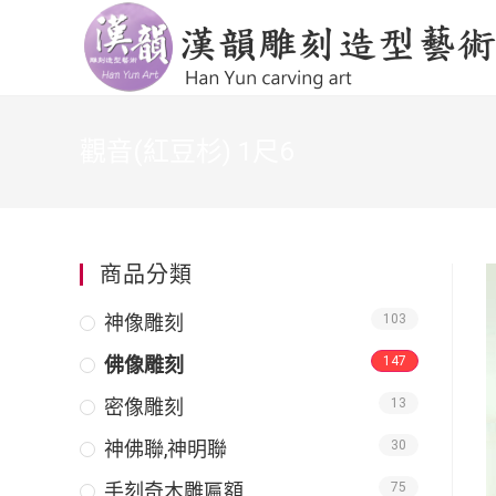
觀音(紅豆杉) 1尺6
商品分類
神像雕刻
103
佛像雕刻
147
密像雕刻
13
神佛聯,神明聯
30
手刻奇木雕匾額
75