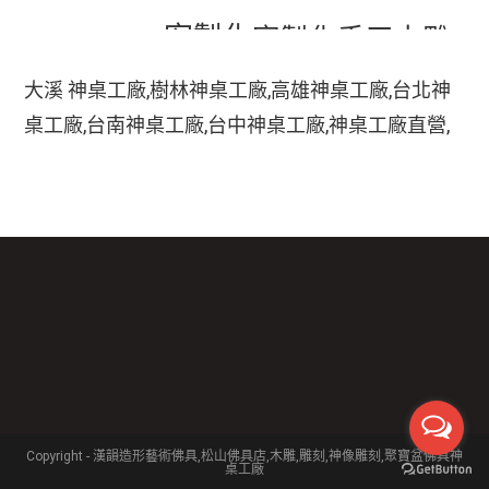
客製化
客製化手工木雕
地藏王
客廳神明桌設計
匾額
客製化手工雕刻匾額
大溪 神桌工廠,樹林神桌工廠,高雄神桌工廠,台北神
客製化整修貼金彩
桌工廠,台南神桌工廠,台中神桌工廠,神桌工廠直營,
手工木
繪
彩繪
家中裝潢神明桌如何處理
小型神明桌
小神桌價格
平價神桌
鹿港神桌工廠,
手工雕刻
雕
木刻匾額
神桌的擺設,神桌尺寸,神桌價格,神桌工廠,神桌風水,
掛壁式神桌尺寸
時尚神明桌
神桌設計,神桌買賣,神桌的擺設禁忌,大溪神桌,鹿港
木雕
木雕藝品
木雕匾額
樟木
特價神桌
現代神明桌
神桌神像雕刻佛具店,玄天上帝神像雕刻,吳府千歲神
神像
像雕刻,五府千歲神像雕刻,神像雕刻店,廣澤尊王神
神像彩繪
神明 桌
神明桌尺寸
神明桌擺設
神明桌禁忌
神明桌裝潢
神明桌
像雕刻,道教神像雕刻,關聖帝君神像雕刻,法主公神
臺檜
設計
神桌尺寸價錢
神桌尺寸公分
神桌批發
神桌樣式
神桌龍虎邊尺寸
神櫥尺寸
像雕刻,嘉義神像雕刻三義木雕博物館,木雕藝品,三
貼金箔
義木雕街,木雕博物館,木雕藝術品,木雕佛像,木雕大
象,2012三義木雕節,木雕工具,木雕教學佛具批發業
Copyright - 漢韻造形藝術佛具,松山佛具店,木雕,雕刻,神像雕刻,聚寶盆佛具神
桌工廠
佛具專賣店 神桌專賣店 家具店面 家具出口宮廟採