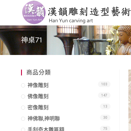
神桌71
商品分類
神像雕刻
103
佛像雕刻
147
密像雕刻
13
神佛聯,神明聯
30
手刻奇木雕匾額
75