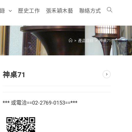
目錄
歷史工作
張禾穎木藝
聯絡方式
>
產品目錄
>
神桌71
神桌71
*** 或電洽==02-2769-0153==***