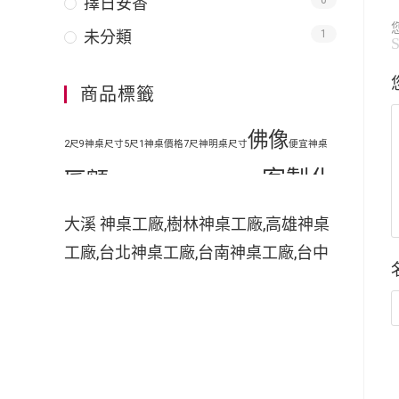
擇日安香
0
未分類
1
商品標籤
佛像
2尺9神桌尺寸
5尺1神桌價格
7尺神明桌尺寸
便宜神桌
客製化
匾額
地藏王
原木神桌
客廳神明桌設計
客製化手工木雕匾額
客製
大溪 神桌工廠,樹林神桌工廠,高雄神桌
工廠,台北神桌工廠,台南神桌工廠,台中
化手工雕刻匾額
客製化整修貼金彩
神桌工廠,神桌工廠直營,鹿港神桌工廠,
繪
彩
家中裝潢神明桌如何處理
小型神明桌
小神桌價格
平價神桌
神桌的擺設,神桌尺寸,神桌價格,神桌工
手工雕刻
手工木雕
繪
掛壁式神桌尺
廠,神桌風水,神桌設計,神桌買賣,神桌的
擺設禁忌,大溪神桌,鹿港神桌神像雕刻
木雕
木刻匾額
木雕匾
寸
時尚神明桌
佛具店,玄天上帝神像雕刻,吳府千歲神