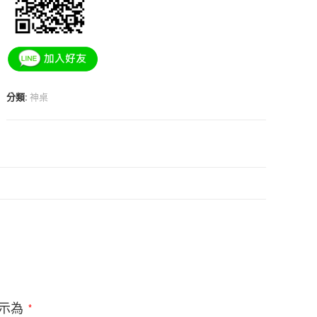
分類:
神桌
示為
*