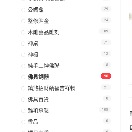
公媽龕
29
整修貼金
24
木雕藝品雕刻
109
神桌
71
神櫥
12
純手工神佛聯
8
佛具銅器
90
鎮煞招財納福吉祥物
21
佛具百貨
0
雜項承製
108
香品
0