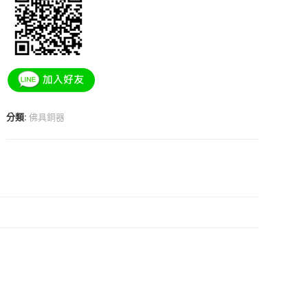
分類:
佛具銅器