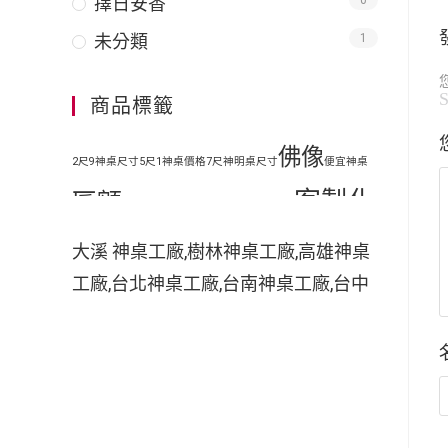
擇日安香
0
未分類
1
商品標籤
佛像
2尺9神桌尺寸
5尺1神桌價格
7尺神明桌尺寸
便宜神桌
客製化
匾額
地藏王
原木神桌
客廳神明桌設計
客製化手工木雕匾額
客製
大溪 神桌工廠,樹林神桌工廠,高雄神桌
工廠,台北神桌工廠,台南神桌工廠,台中
化手工雕刻匾額
客製化整修貼金彩
神桌工廠,神桌工廠直營,鹿港神桌工廠,
繪
彩
家中裝潢神明桌如何處理
小型神明桌
小神桌價格
平價神桌
神桌的擺設,神桌尺寸,神桌價格,神桌工
手工雕刻
手工木雕
繪
掛壁式神桌尺
廠,神桌風水,神桌設計,神桌買賣,神桌的
擺設禁忌,大溪神桌,鹿港神桌神像雕刻
木雕
木刻匾額
木雕匾
寸
時尚神明桌
佛具店,玄天上帝神像雕刻,吳府千歲神