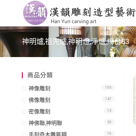
神明爐,祖先爐,神明燈,淨爐,燭台83
商品分類
神像雕刻
103
佛像雕刻
147
密像雕刻
13
神佛聯,神明聯
30
手刻奇木雕匾額
75