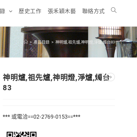
目錄
歷史工作
張禾穎木藝
聯絡方式
>
產品目錄
>
神明爐,祖先爐,神明燈,淨爐,燭台83
神明爐,祖先爐,神明燈,淨爐,燭台
83
*** 或電洽==02-2769-0153==***