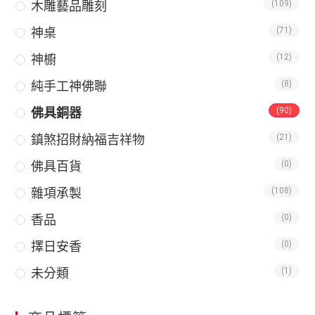
木雕藝品雕刻
(109)
神桌
(71)
神櫥
(12)
純手工神佛聯
(8)
佛具銅器
(90)
鎮煞招財納福吉祥物
(21)
佛具百貨
(0)
雜項承製
(108)
香品
(0)
擇日安香
(0)
未分類
(1)