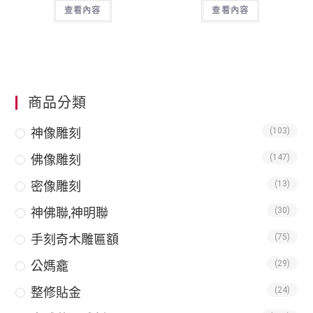
查看內容
查看內容
商品分類
神像雕刻
(103)
佛像雕刻
(147)
密像雕刻
(13)
神佛聯,神明聯
(30)
手刻奇木雕匾額
(75)
公媽龕
(29)
整修貼金
(24)