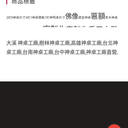
商品標籤
匾額
佛像
2尺9神桌尺寸
5尺1神桌價格
7尺神明桌尺寸
便宜神桌
原木神桌
客製化
客製化手工木雕
地藏王
客廳神明桌設計
匾額
客製化手工雕刻匾額
大溪 神桌工廠,樹林神桌工廠,高雄神桌工廠,台北神
客製化整修貼金彩
桌工廠,台南神桌工廠,台中神桌工廠,神桌工廠直營,
手工木
繪
彩繪
家中裝潢神明桌如何處理
小型神明桌
小神桌價格
平價神桌
鹿港神桌工廠,
手工雕刻
雕
木刻匾額
神桌的擺設,神桌尺寸,神桌價格,神桌工廠,神桌風水,
掛壁式神桌尺寸
時尚神明桌
神桌設計,神桌買賣,神桌的擺設禁忌,大溪神桌,鹿港
木雕
木雕藝品
木雕匾額
樟木
特價神桌
現代神明桌
神桌神像雕刻佛具店,玄天上帝神像雕刻,吳府千歲神
神像
像雕刻,五府千歲神像雕刻,神像雕刻店,廣澤尊王神
神像彩繪
神明 桌
神明桌尺寸
神明桌擺設
神明桌禁忌
神明桌裝潢
神明桌
像雕刻,道教神像雕刻,關聖帝君神像雕刻,法主公神
臺檜
設計
神桌尺寸價錢
神桌尺寸公分
神桌批發
神桌樣式
神桌龍虎邊尺寸
神櫥尺寸
像雕刻,嘉義神像雕刻三義木雕博物館,木雕藝品,三
貼金箔
義木雕街,木雕博物館,木雕藝術品,木雕佛像,木雕大