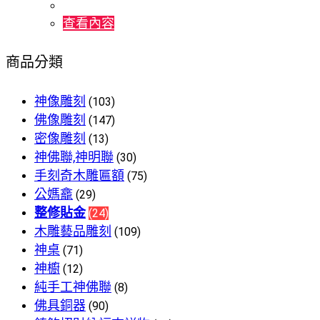
查看內容
商品分類
神像雕刻
(103)
佛像雕刻
(147)
密像雕刻
(13)
神佛聯,神明聯
(30)
手刻奇木雕匾額
(75)
公媽龕
(29)
整修貼金
(24)
木雕藝品雕刻
(109)
神桌
(71)
神櫥
(12)
純手工神佛聯
(8)
佛具銅器
(90)