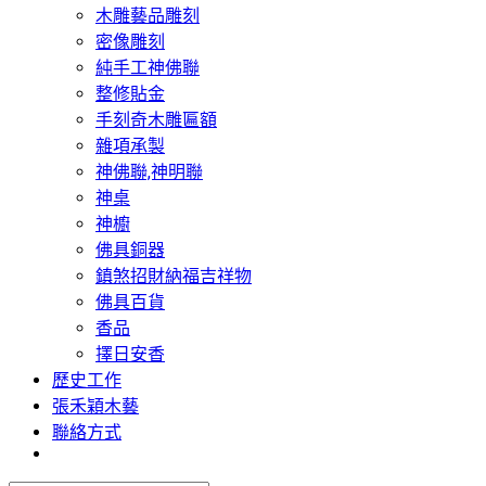
木雕藝品雕刻
密像雕刻
純手工神佛聯
整修貼金
手刻奇木雕匾額
雜項承製
神佛聯,神明聯
神桌
神櫥
佛具銅器
鎮煞招財納福吉祥物
佛具百貨
香品
擇日安香
歷史工作
張禾穎木藝
聯絡方式