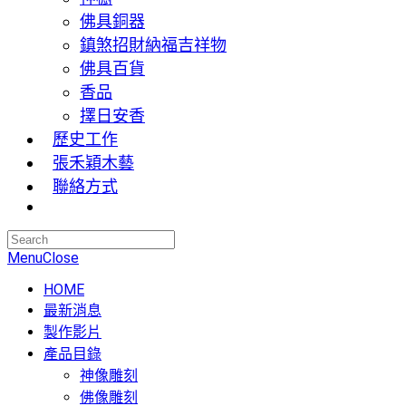
佛具銅器
鎮煞招財納福吉祥物
佛具百貨
香品
擇日安香
歷史工作
張禾穎木藝
聯絡方式
Menu
Close
HOME
最新消息
製作影片
產品目錄
神像雕刻
佛像雕刻