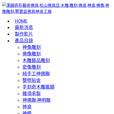
HOME
最新消息
製作影片
產品目錄
神像雕刻
佛像雕刻
木雕藝品雕刻
密像雕刻
純手工神佛聯
整修貼金
手刻奇木雕匾額
雜項承製
神佛聯,神明聯
神桌
神櫥