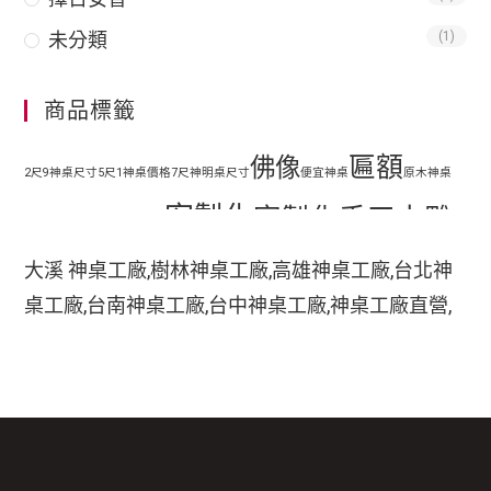
未分類
(1)
商品標籤
匾額
佛像
2尺9神桌尺寸
5尺1神桌價格
7尺神明桌尺寸
便宜神桌
原木神桌
客製化
客製化手工木雕
地藏王
客廳神明桌設計
匾額
客製化手工雕刻匾額
大溪 神桌工廠,樹林神桌工廠,高雄神桌工廠,台北神
客製化整修貼金彩
桌工廠,台南神桌工廠,台中神桌工廠,神桌工廠直營,
手工木
繪
彩繪
家中裝潢神明桌如何處理
小型神明桌
小神桌價格
平價神桌
鹿港神桌工廠,
手工雕刻
雕
木刻匾額
神桌的擺設,神桌尺寸,神桌價格,神桌工廠,神桌風水,
掛壁式神桌尺寸
時尚神明桌
神桌設計,神桌買賣,神桌的擺設禁忌,大溪神桌,鹿港
木雕
木雕藝品
木雕匾額
樟木
特價神桌
現代神明桌
神桌神像雕刻佛具店,玄天上帝神像雕刻,吳府千歲神
神像
像雕刻,五府千歲神像雕刻,神像雕刻店,廣澤尊王神
神像彩繪
神明 桌
神明桌尺寸
神明桌擺設
神明桌禁忌
神明桌裝潢
神明桌