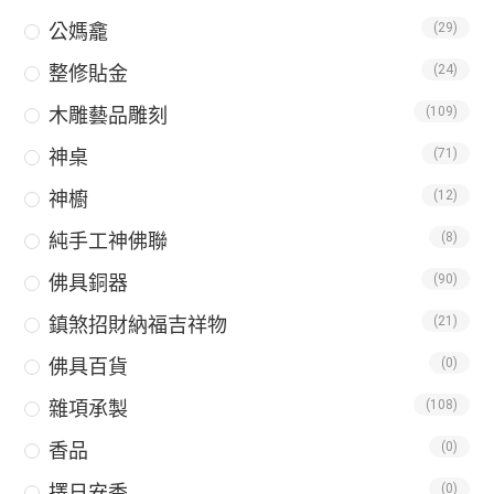
公媽龕
(29)
整修貼金
(24)
木雕藝品雕刻
(109)
神桌
(71)
神櫥
(12)
純手工神佛聯
(8)
佛具銅器
(90)
鎮煞招財納福吉祥物
(21)
佛具百貨
(0)
雜項承製
(108)
香品
(0)
擇日安香
(0)