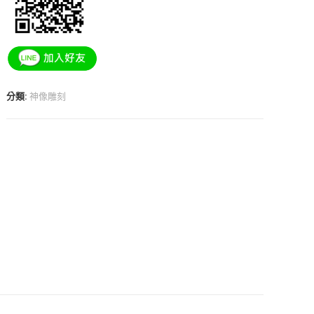
分類:
神像雕刻