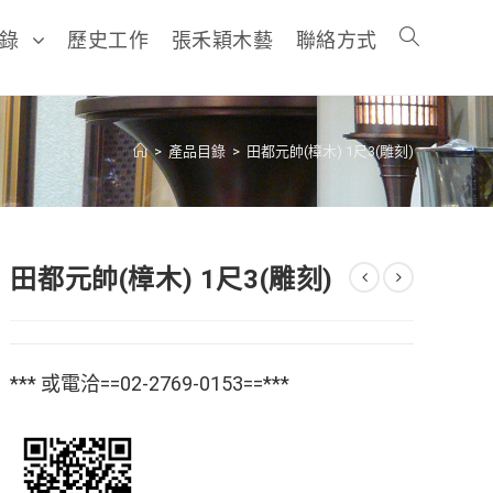
目錄
歷史工作
張禾穎木藝
聯絡方式
>
產品目錄
>
田都元帥(樟木) 1尺3(雕刻)
田都元帥(樟木) 1尺3(雕刻)
*** 或電洽==02-2769-0153==***