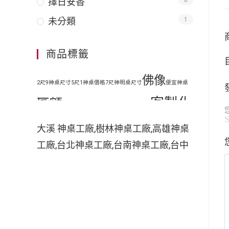
擇日安香
0
未分類
1
商品標籤
佛像
2尺9神桌尺寸
5尺1神桌價格
7尺神明桌尺寸
便宜神桌
客製化
匾額
地藏王
原木神桌
客廳神明桌設計
客製化手工木雕匾額
客製
大溪 神桌工廠,樹林神桌工廠,高雄神桌
工廠,台北神桌工廠,台南神桌工廠,台中
化手工雕刻匾額
客製化整修貼金彩
神桌工廠,神桌工廠直營,鹿港神桌工廠,
繪
彩
家中裝潢神明桌如何處理
小型神明桌
小神桌價格
平價神桌
神桌的擺設,神桌尺寸,神桌價格,神桌工
手工雕刻
手工木雕
繪
掛壁式神桌尺
廠,神桌風水,神桌設計,神桌買賣,神桌的
擺設禁忌,大溪神桌,鹿港神桌神像雕刻
木雕
木刻匾額
木雕匾
寸
時尚神明桌
佛具店,玄天上帝神像雕刻,吳府千歲神