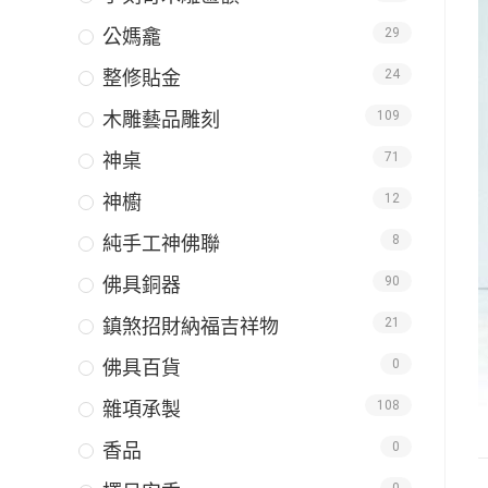
公媽龕
29
整修貼金
24
木雕藝品雕刻
109
神桌
71
神櫥
12
純手工神佛聯
8
佛具銅器
90
鎮煞招財納福吉祥物
21
佛具百貨
0
雜項承製
108
香品
0