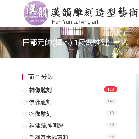
田都元帥(樟木) 1尺3(雕刻)
商品分類
神像雕刻
103
佛像雕刻
147
密像雕刻
13
神佛聯,神明聯
30
手刻奇木雕匾額
75