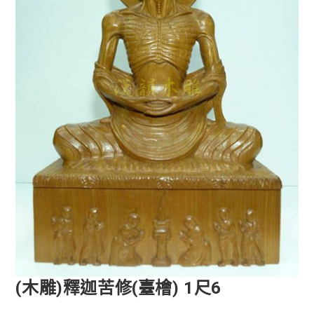
(木雕)釋迦苦修(臺檜) 1尺6