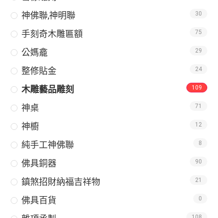
神佛聯,神明聯
30
手刻奇木雕匾額
75
公媽龕
29
整修貼金
24
木雕藝品雕刻
109
神桌
71
神櫥
12
純手工神佛聯
8
佛具銅器
90
鎮煞招財納福吉祥物
21
佛具百貨
0
108