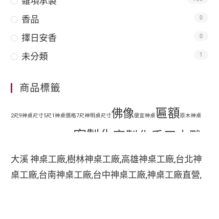
雜項承製
香品
0
擇日安香
0
未分類
1
商品標籤
匾額
佛像
2尺9神桌尺寸
5尺1神桌價格
7尺神明桌尺寸
便宜神桌
原木神桌
客製化
客製化手工木雕
地藏王
客廳神明桌設計
匾額
客製化手工雕刻匾額
大溪 神桌工廠,樹林神桌工廠,高雄神桌工廠,台北神
客製化整修貼金彩
桌工廠,台南神桌工廠,台中神桌工廠,神桌工廠直營,
手工木
繪
彩繪
家中裝潢神明桌如何處理
小型神明桌
小神桌價格
平價神桌
鹿港神桌工廠,
手工雕刻
雕
木刻匾額
神桌的擺設,神桌尺寸,神桌價格,神桌工廠,神桌風水,
掛壁式神桌尺寸
時尚神明桌