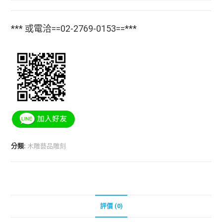
*** 或電洽==02-2769-0153==***
分類:
木雕藝品雕刻
評價 (0)