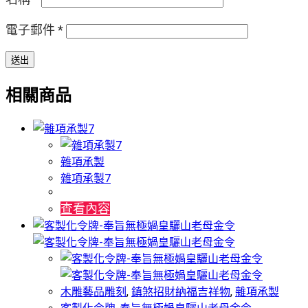
電子郵件
*
相關商品
雜項承製
雜項承製7
查看內容
木雕藝品雕刻
,
鎮煞招財納福吉祥物
,
雜項承製