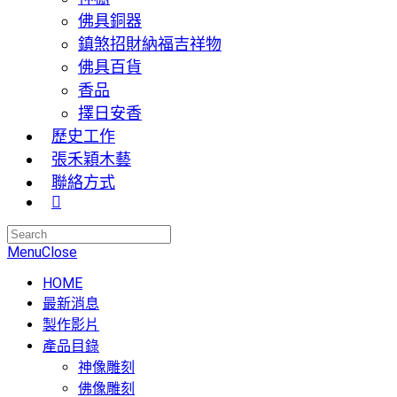
佛具銅器
鎮煞招財納福吉祥物
佛具百貨
香品
擇日安香
歷史工作
張禾穎木藝
聯絡方式
Menu
Close
HOME
最新消息
製作影片
產品目錄
神像雕刻
佛像雕刻