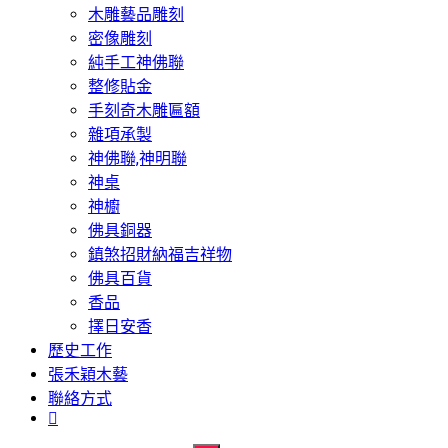
木雕藝品雕刻
密像雕刻
純手工神佛聯
整修貼金
手刻奇木雕匾額
雜項承製
神佛聯,神明聯
神桌
神櫥
佛具銅器
鎮煞招財納福吉祥物
佛具百貨
香品
擇日安香
歷史工作
張禾穎木藝
聯絡方式