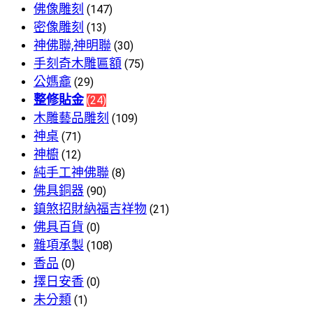
佛像雕刻
(147)
密像雕刻
(13)
神佛聯,神明聯
(30)
手刻奇木雕匾額
(75)
公媽龕
(29)
整修貼金
(24)
木雕藝品雕刻
(109)
神桌
(71)
神櫥
(12)
純手工神佛聯
(8)
佛具銅器
(90)
鎮煞招財納福吉祥物
(21)
佛具百貨
(0)
雜項承製
(108)
香品
(0)
擇日安香
(0)
未分類
(1)