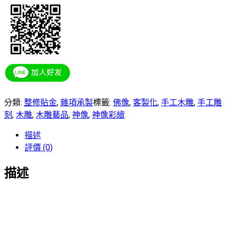
分類:
整修貼金
,
雜項承製
標籤:
佛像
,
客製化
,
手工木雕
,
手工雕
刻
,
木雕
,
木雕藝品
,
神像
,
神像彩繪
描述
評價 (0)
描述