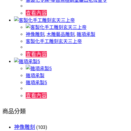
客製化令牌-奉旨無極媧皇驪山老母金令
查看內容
神像雕刻
,
木雕藝品雕刻
,
雜項承製
客製化手工雕刻玄天三上帝
查看內容
雜項承製
雜項承製5
查看內容
商品分類
神像雕刻
(103)