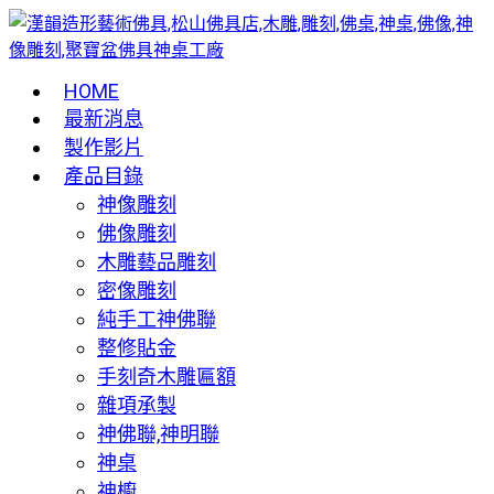
HOME
最新消息
製作影片
產品目錄
神像雕刻
佛像雕刻
木雕藝品雕刻
密像雕刻
純手工神佛聯
整修貼金
手刻奇木雕匾額
雜項承製
神佛聯,神明聯
神桌
神櫥