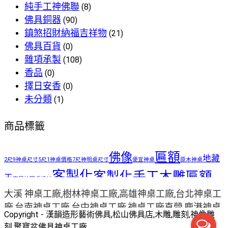
純手工神佛聯
(8)
佛具銅器
(90)
鎮煞招財納福吉祥物
(21)
佛具百貨
(0)
雜項承製
(108)
香品
(0)
擇日安香
(0)
未分類
(1)
商品標籤
匾額
佛像
地藏
2尺9神桌尺寸
5尺1神桌價格
7尺神明桌尺寸
便宜神桌
原木神桌
客製化
客製化手工木雕匾額
王
客廳神明桌設計
客製化手工雕刻匾額
大溪 神桌工廠,樹林神桌工廠,高雄神桌工廠,台北神桌工
客製化整修貼金彩繪
家中裝潢神明
廠,台南神桌工廠,台中神桌工廠,神桌工廠直營,鹿港神桌
手工雕
手工木雕
Copyright - 漢韻造形藝術佛具,松山佛具店,木雕,雕刻,神像雕
彩繪
桌如何處理
小型神明桌
小神桌價格
平價神桌
工廠,
刻,聚寶盆佛具神桌工廠