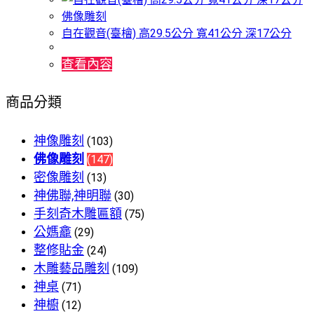
佛像雕刻
自在觀音(臺檜) 高29.5公分 寬41公分 深17公分
查看內容
商品分類
神像雕刻
(103)
佛像雕刻
(147)
密像雕刻
(13)
神佛聯,神明聯
(30)
手刻奇木雕匾額
(75)
公媽龕
(29)
整修貼金
(24)
木雕藝品雕刻
(109)
神桌
(71)
神櫥
(12)