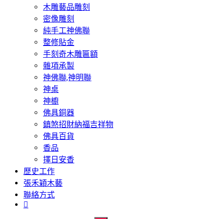
木雕藝品雕刻
密像雕刻
純手工神佛聯
整修貼金
手刻奇木雕匾額
雜項承製
神佛聯,神明聯
神桌
神櫥
佛具銅器
鎮煞招財納福吉祥物
佛具百貨
香品
擇日安香
歷史工作
張禾穎木藝
聯絡方式