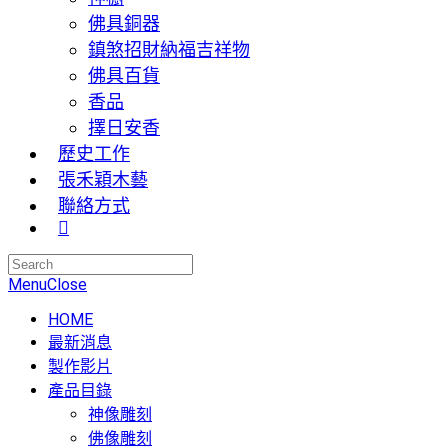
佛具銅器
鎮煞招財納福吉祥物
佛具百貨
香品
擇日安香
歷史工作
張禾穎木藝
聯絡方式
Menu
Close
HOME
最新消息
製作影片
產品目錄
神像雕刻
佛像雕刻