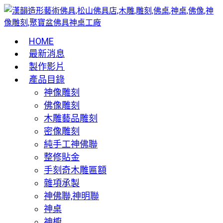
HOME
最新消息
製作影片
產品目錄
神像雕刻
佛像雕刻
木雕藝品雕刻
密像雕刻
純手工神佛聯
整修貼金
手刻奇木雕匾額
雜項承製
神佛聯,神明聯
神桌
神櫥