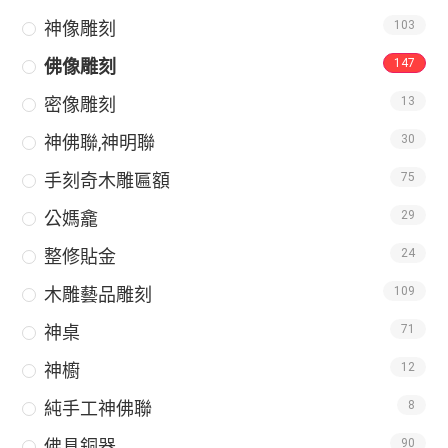
神像雕刻
103
佛像雕刻
147
密像雕刻
13
神佛聯,神明聯
30
手刻奇木雕匾額
75
公媽龕
29
整修貼金
24
木雕藝品雕刻
109
神桌
71
神櫥
12
純手工神佛聯
8
佛具銅器
90