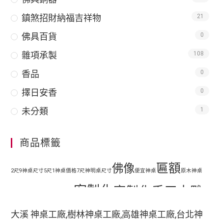
鎮煞招財納福吉祥物
21
佛具百貨
0
雜項承製
108
香品
0
擇日安香
0
未分類
1
商品標籤
匾額
佛像
2尺9神桌尺寸
5尺1神桌價格
7尺神明桌尺寸
便宜神桌
原木神桌
客製化
客製化手工木雕
地藏王
客廳神明桌設計
匾額
客製化手工雕刻匾額
大溪 神桌工廠,樹林神桌工廠,高雄神桌工廠,台北神
客製化整修貼金彩