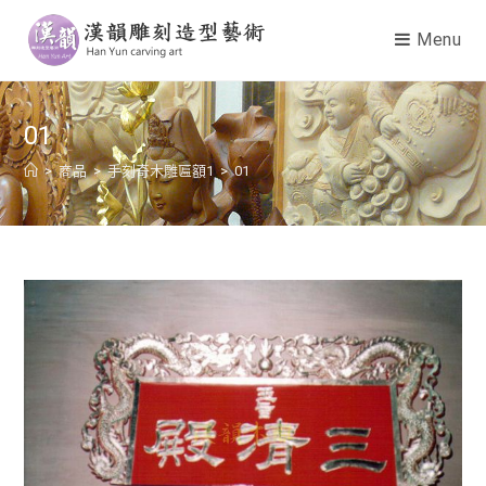
Menu
01
>
商品
>
手刻奇木雕匾額1
>
01