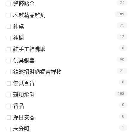
整修貼金
24
木雕藝品雕刻
109
神桌
71
神櫥
12
純手工神佛聯
8
佛具銅器
90
鎮煞招財納福吉祥物
21
佛具百貨
0
雜項承製
108
香品
0
擇日安香
0
未分類
1