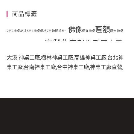
商品標籤
匾額
佛像
2尺9神桌尺寸
5尺1神桌價格
7尺神明桌尺寸
便宜神桌
原木神桌
客製化
客製化手工木雕
地藏王
客廳神明桌設計
匾額
客製化手工雕刻匾額
大溪 神桌工廠,樹林神桌工廠,高雄神桌工廠,台北神
客製化整修貼金彩
桌工廠,台南神桌工廠,台中神桌工廠,神桌工廠直營,
手工木
繪
彩繪
家中裝潢神明桌如何處理
小型神明桌
小神桌價格
平價神桌
鹿港神桌工廠,
手工雕刻
雕
木刻匾額
神桌的擺設,神桌尺寸,神桌價格,神桌工廠,神桌風水,
掛壁式神桌尺寸
時尚神明桌
神桌設計,神桌買賣,神桌的擺設禁忌,大溪神桌,鹿港
木雕
木雕藝品
木雕匾額
樟木
特價神桌
現代神明桌
神桌神像雕刻佛具店,玄天上帝神像雕刻,吳府千歲神
神像
像雕刻,五府千歲神像雕刻,神像雕刻店,廣澤尊王神
神像彩繪
神明 桌
神明桌尺寸
神明桌擺設
神明桌禁忌
神明桌裝潢
神明桌
像雕刻,道教神像雕刻,關聖帝君神像雕刻,法主公神
臺檜
設計
神桌尺寸價錢
神桌尺寸公分
神桌批發
神桌樣式
神桌龍虎邊尺寸
神櫥尺寸