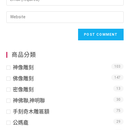
商品分類
神像雕刻
103
佛像雕刻
147
密像雕刻
13
神佛聯,神明聯
30
手刻奇木雕匾額
75
公媽龕
29