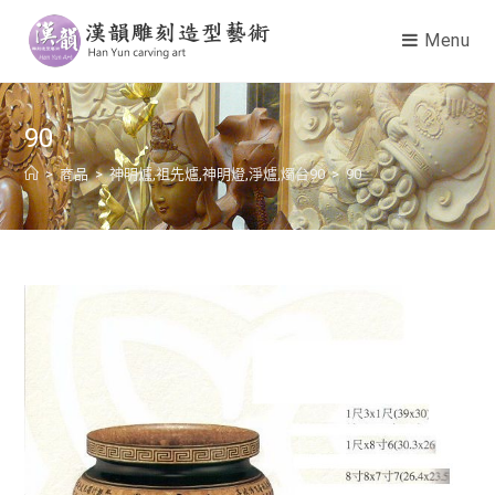
Menu
90
>
商品
>
神明爐,祖先爐,神明燈,淨爐,燭台90
>
90