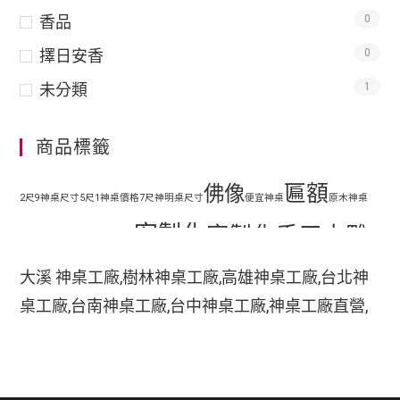
香品
0
擇日安香
0
未分類
1
商品標籤
匾額
佛像
2尺9神桌尺寸
5尺1神桌價格
7尺神明桌尺寸
便宜神桌
原木神桌
客製化
客製化手工木雕
地藏王
客廳神明桌設計
匾額
客製化手工雕刻匾額
大溪 神桌工廠,樹林神桌工廠,高雄神桌工廠,台北神
客製化整修貼金彩
桌工廠,台南神桌工廠,台中神桌工廠,神桌工廠直營,
手工木
繪
彩繪
家中裝潢神明桌如何處理
小型神明桌
小神桌價格
平價神桌
鹿港神桌工廠,
手工雕刻
雕
木刻匾額
神桌的擺設,神桌尺寸,神桌價格,神桌工廠,神桌風水,
掛壁式神桌尺寸
時尚神明桌
神桌設計,神桌買賣,神桌的擺設禁忌,大溪神桌,鹿港