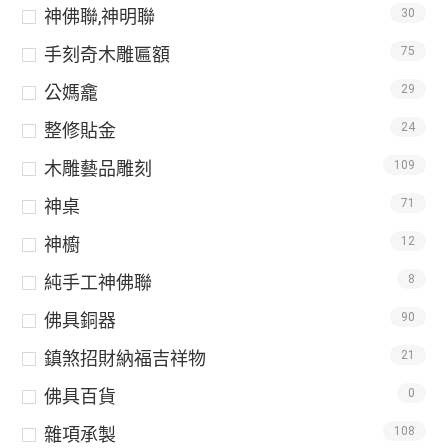
神佛聯,神明聯
30
手刻奇木雕匾額
75
公媽龕
29
整修貼金
24
木雕藝品雕刻
109
神桌
71
神櫥
12
純手工神佛聯
8
佛具銅器
90
鎮煞招財納福吉祥物
21
佛具百貨
0
雜項承製
108