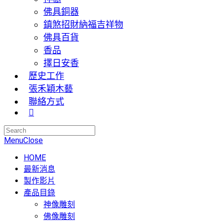
佛具銅器
鎮煞招財納福吉祥物
佛具百貨
香品
擇日安香
歷史工作
張禾穎木藝
聯絡方式
Menu
Close
HOME
最新消息
製作影片
產品目錄
神像雕刻
佛像雕刻