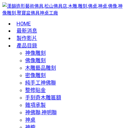
HOME
最新消息
製作影片
產品目錄
神像雕刻
佛像雕刻
木雕藝品雕刻
密像雕刻
純手工神佛聯
整修貼金
手刻奇木雕匾額
雜項承製
神佛聯,神明聯
神桌
神櫥