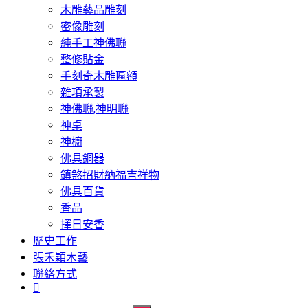
木雕藝品雕刻
密像雕刻
純手工神佛聯
整修貼金
手刻奇木雕匾額
雜項承製
神佛聯,神明聯
神桌
神櫥
佛具銅器
鎮煞招財納福吉祥物
佛具百貨
香品
擇日安香
歷史工作
張禾穎木藝
聯絡方式