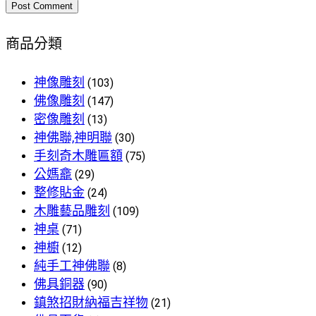
商品分類
神像雕刻
(103)
佛像雕刻
(147)
密像雕刻
(13)
神佛聯,神明聯
(30)
手刻奇木雕匾額
(75)
公媽龕
(29)
整修貼金
(24)
木雕藝品雕刻
(109)
神桌
(71)
神櫥
(12)
純手工神佛聯
(8)
佛具銅器
(90)
鎮煞招財納福吉祥物
(21)