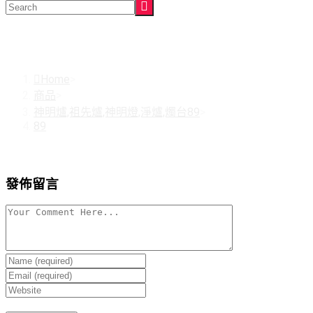
89
Home
>
商品
>
神明爐,祖先爐,神明燈,淨爐,燭台89
>
89
發佈留言