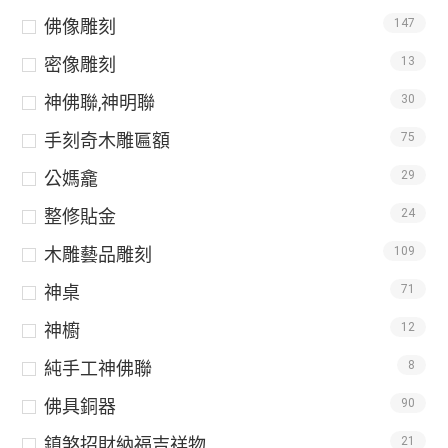
佛像雕刻
147
密像雕刻
13
神佛聯,神明聯
30
手刻奇木雕匾額
75
公媽龕
29
整修貼金
24
木雕藝品雕刻
109
神桌
71
神櫥
12
純手工神佛聯
8
佛具銅器
90
鎮煞招財納福吉祥物
21