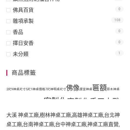
佛具百貨
0
雜項承製
108
香品
0
擇日安香
0
未分類
1
商品標籤
匾額
佛像
2尺9神桌尺寸
5尺1神桌價格
7尺神明桌尺寸
便宜神桌
原木神桌
客製化
客製化手工木雕
地藏王
客廳神明桌設計
匾額
客製化手工雕刻匾額
大溪 神桌工廠,樹林神桌工廠,高雄神桌工廠,台北神
客製化整修貼金彩
桌工廠,台南神桌工廠,台中神桌工廠,神桌工廠直營,
手工木
繪
彩繪
家中裝潢神明桌如何處理
小型神明桌
小神桌價格
平價神桌