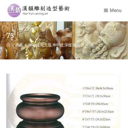
Menu
75
>
商品
>
神明爐,祖先爐,神明燈,淨爐,燭台75
>
75