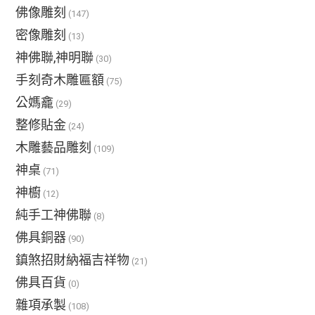
佛像雕刻
(147)
密像雕刻
(13)
神佛聯,神明聯
(30)
手刻奇木雕匾額
(75)
公媽龕
(29)
整修貼金
(24)
木雕藝品雕刻
(109)
神桌
(71)
神櫥
(12)
純手工神佛聯
(8)
佛具銅器
(90)
鎮煞招財納福吉祥物
(21)
佛具百貨
(0)
雜項承製
(108)