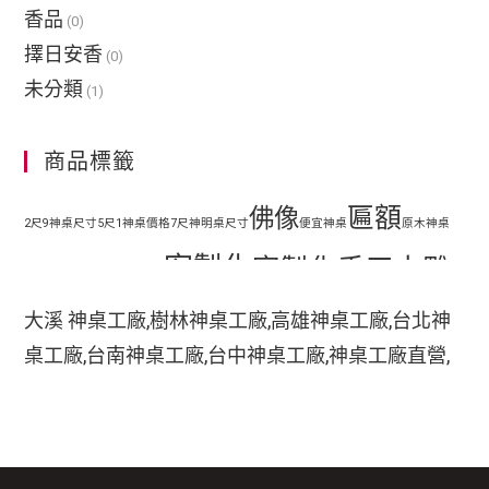
香品
(0)
擇日安香
(0)
未分類
(1)
商品標籤
匾額
佛像
2尺9神桌尺寸
5尺1神桌價格
7尺神明桌尺寸
便宜神桌
原木神桌
客製化
客製化手工木雕
地藏王
客廳神明桌設計
匾額
客製化手工雕刻匾額
大溪 神桌工廠,樹林神桌工廠,高雄神桌工廠,台北神
客製化整修貼金彩
桌工廠,台南神桌工廠,台中神桌工廠,神桌工廠直營,
手工木
繪
彩繪
家中裝潢神明桌如何處理
小型神明桌
小神桌價格
平價神桌
鹿港神桌工廠,
手工雕刻
雕
木刻匾額
神桌的擺設,神桌尺寸,神桌價格,神桌工廠,神桌風水,
掛壁式神桌尺寸
時尚神明桌
神桌設計,神桌買賣,神桌的擺設禁忌,大溪神桌,鹿港
木雕
木雕藝品
木雕匾額
樟木
特價神桌
現代神明桌