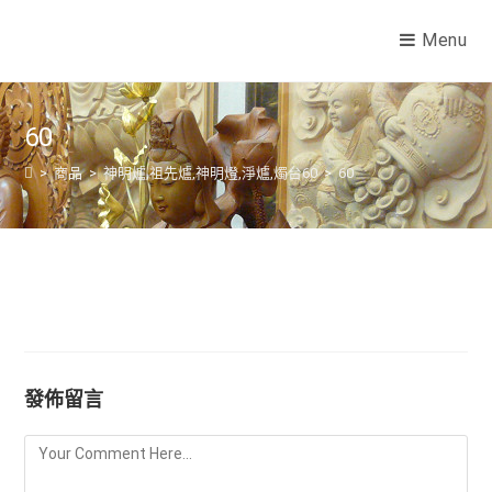
Menu
60
>
商品
>
神明爐,祖先爐,神明燈,淨爐,燭台60
>
60
發佈留言