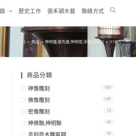
目錄
歷史工作
張禾穎木藝
聯絡方式
>
商品
>
神明爐,祖先爐,神明燈,淨爐,燭台31
>
31
商品分類
神像雕刻
103
佛像雕刻
147
密像雕刻
13
神佛聯,神明聯
30
手刻奇木雕匾額
75