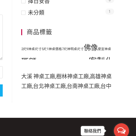
擇日安香
0
未分類
1
商品標籤
佛像
2尺9神桌尺寸
5尺1神桌價格
7尺神明桌尺寸
便宜神桌
客製化
匾額
地藏王
原木神桌
客廳神明桌設計
客製化手工木雕匾額
客製
大溪 神桌工廠,樹林神桌工廠,高雄神桌
工廠,台北神桌工廠,台南神桌工廠,台中
化手工雕刻匾額
客製化整修貼金彩
神桌工廠,神桌工廠直營,鹿港神桌工廠,
繪
彩
家中裝潢神明桌如何處理
小型神明桌
小神桌價格
平價神桌
神桌的擺設,神桌尺寸,神桌價格,神桌工
手工雕刻
手工木雕
繪
掛壁式神桌尺
廠,神桌風水,神桌設計,神桌買賣,神桌的
擺設禁忌,大溪神桌,鹿港神桌神像雕刻
木雕
木刻匾額
木雕匾
寸
時尚神明桌
聯絡我們
佛具店,玄天上帝神像雕刻,吳府千歲神