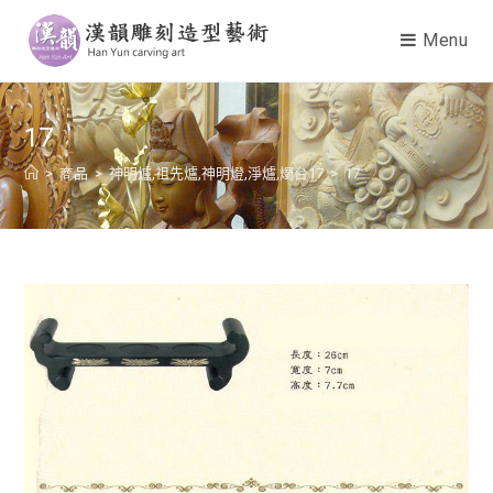
Menu
17
>
商品
>
神明爐,祖先爐,神明燈,淨爐,燭台17
>
17