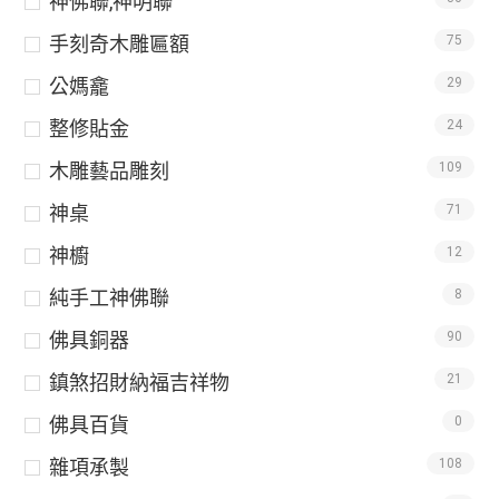
神佛聯,神明聯
手刻奇木雕匾額
75
公媽龕
29
整修貼金
24
木雕藝品雕刻
109
神桌
71
神櫥
12
純手工神佛聯
8
佛具銅器
90
鎮煞招財納福吉祥物
21
佛具百貨
0
雜項承製
108