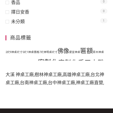
香品
0
擇日安香
0
未分類
1
商品標籤
匾額
佛像
2尺9神桌尺寸
5尺1神桌價格
7尺神明桌尺寸
便宜神桌
原木神桌
客製化
客製化手工木雕
地藏王
客廳神明桌設計
匾額
客製化手工雕刻匾額
大溪 神桌工廠,樹林神桌工廠,高雄神桌工廠,台北神
客製化整修貼金彩
桌工廠,台南神桌工廠,台中神桌工廠,神桌工廠直營,
手工木
繪
彩繪
家中裝潢神明桌如何處理
小型神明桌
小神桌價格
平價神桌
鹿港神桌工廠,
手工雕刻
雕
木刻匾額
神桌的擺設,神桌尺寸,神桌價格,神桌工廠,神桌風水,
掛壁式神桌尺寸
時尚神明桌
神桌設計,神桌買賣,神桌的擺設禁忌,大溪神桌,鹿港
木雕
木雕藝品
木雕匾額
樟木