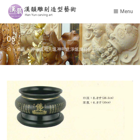
Menu
06
>
商品
>
神明爐,祖先爐,神明燈,淨爐,燭台6
>
06