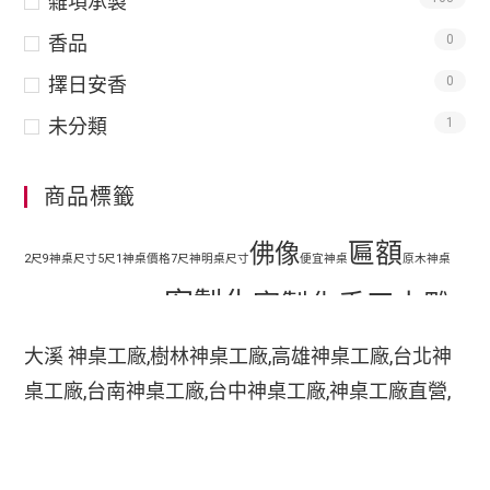
雜項承製
香品
0
擇日安香
0
未分類
1
商品標籤
匾額
佛像
2尺9神桌尺寸
5尺1神桌價格
7尺神明桌尺寸
便宜神桌
原木神桌
客製化
客製化手工木雕
地藏王
客廳神明桌設計
匾額
客製化手工雕刻匾額
大溪 神桌工廠,樹林神桌工廠,高雄神桌工廠,台北神
客製化整修貼金彩
桌工廠,台南神桌工廠,台中神桌工廠,神桌工廠直營,
手工木
繪
彩繪
家中裝潢神明桌如何處理
小型神明桌
小神桌價格
平價神桌
鹿港神桌工廠,
手工雕刻
雕
木刻匾額
神桌的擺設,神桌尺寸,神桌價格,神桌工廠,神桌風水,
掛壁式神桌尺寸
時尚神明桌