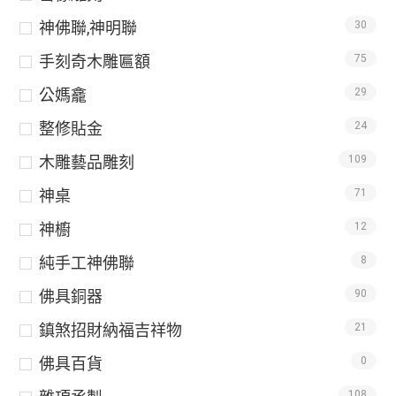
神佛聯,神明聯
30
手刻奇木雕匾額
75
公媽龕
29
整修貼金
24
木雕藝品雕刻
109
神桌
71
神櫥
12
純手工神佛聯
8
佛具銅器
90
鎮煞招財納福吉祥物
21
佛具百貨
0
108