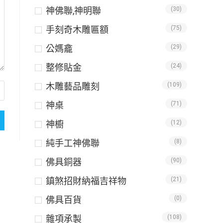
神佛聯,神明聯
(30)
手刻奇木雕匾額
(75)
公媽龕
(29)
整修貼金
(24)
木雕藝品雕刻
(109)
神桌
(71)
神櫥
(12)
純手工神佛聯
(8)
佛具銅器
(90)
鎮煞招財納福吉祥物
(21)
佛具百貨
(0)
雜項承製
(108)