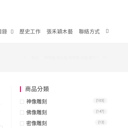
目錄
歷史工作
張禾穎木藝
聯絡方式
>
商品
>
神明爐,祖先爐,神明燈,淨爐,燭台1
>
01
商品分類
神像雕刻
(103)
佛像雕刻
(147)
密像雕刻
(13)