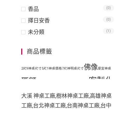
香品
(0)
擇日安香
(0)
未分類
(1)
商品標籤
佛像
2尺9神桌尺寸
5尺1神桌價格
7尺神明桌尺寸
便宜神桌
客製化
匾額
地藏王
原木神桌
客廳神明桌設計
客製化手工木雕匾額
客製
大溪 神桌工廠,樹林神桌工廠,高雄神桌
工廠,台北神桌工廠,台南神桌工廠,台中
化手工雕刻匾額
客製化整修貼金彩
神桌工廠,神桌工廠直營,鹿港神桌工廠,
繪
彩
家中裝潢神明桌如何處理
小型神明桌
小神桌價格
平價神桌
神桌的擺設,神桌尺寸,神桌價格,神桌工
手工雕刻
手工木雕
繪
掛壁式神桌尺
廠,神桌風水,神桌設計,神桌買賣,神桌的