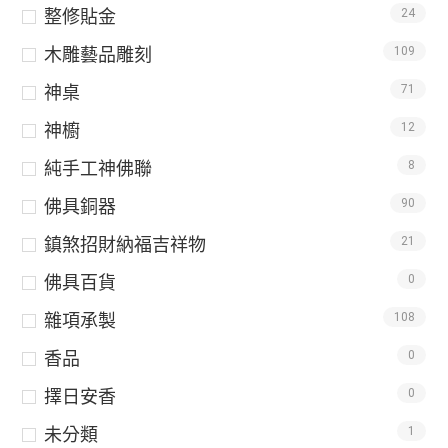
整修貼金
24
木雕藝品雕刻
109
神桌
71
神櫥
12
純手工神佛聯
8
佛具銅器
90
鎮煞招財納福吉祥物
21
佛具百貨
0
雜項承製
108
香品
0
擇日安香
0
未分類
1