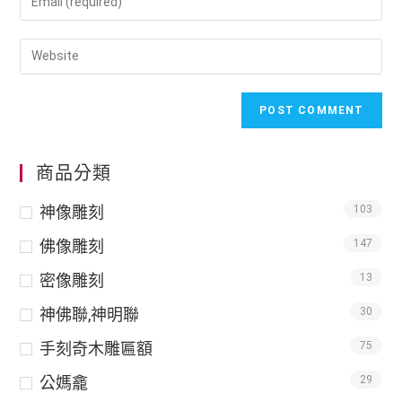
商品分類
神像雕刻
103
佛像雕刻
147
密像雕刻
13
神佛聯,神明聯
30
手刻奇木雕匾額
75
公媽龕
29