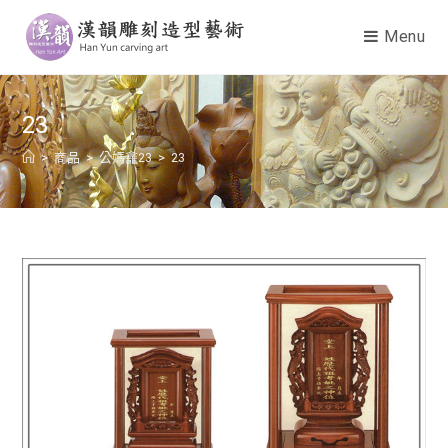
Menu
23
>
商品
>
公媽龕23
>
23