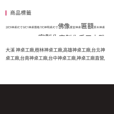
商品標籤
匾額
佛像
2尺9神桌尺寸
5尺1神桌價格
7尺神明桌尺寸
便宜神桌
原木神桌
客製化
客製化手工木雕
地藏王
客廳神明桌設計
匾額
客製化手工雕刻匾額
大溪 神桌工廠,樹林神桌工廠,高雄神桌工廠,台北神
客製化整修貼金彩
桌工廠,台南神桌工廠,台中神桌工廠,神桌工廠直營,
手工木
繪
彩繪
家中裝潢神明桌如何處理
小型神明桌
小神桌價格
平價神桌
鹿港神桌工廠,
手工雕刻
雕
木刻匾額
神桌的擺設,神桌尺寸,神桌價格,神桌工廠,神桌風水,
掛壁式神桌尺寸
時尚神明桌
神桌設計,神桌買賣,神桌的擺設禁忌,大溪神桌,鹿港
木雕
木雕藝品
木雕匾額
樟木
特價神桌
現代神明桌
神桌神像雕刻佛具店,玄天上帝神像雕刻,吳府千歲神
神像
像雕刻,五府千歲神像雕刻,神像雕刻店,廣澤尊王神
神像彩繪
神明 桌
神明桌尺寸
神明桌擺設
神明桌禁忌
神明桌裝潢
神明桌
像雕刻,道教神像雕刻,關聖帝君神像雕刻,法主公神
臺檜
設計
神桌尺寸價錢
神桌尺寸公分
神桌批發
神桌樣式
神桌龍虎邊尺寸
神櫥尺寸