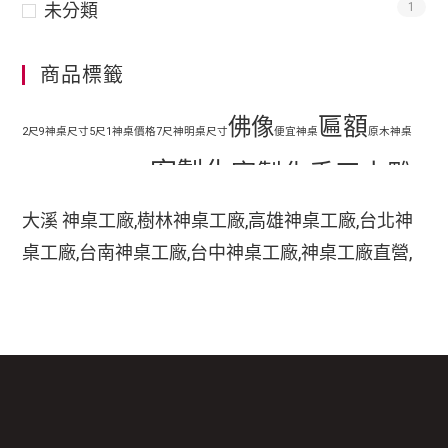
未分類
1
商品標籤
匾額
佛像
2尺9神桌尺寸
5尺1神桌價格
7尺神明桌尺寸
便宜神桌
原木神桌
客製化
客製化手工木雕
地藏王
客廳神明桌設計
匾額
客製化手工雕刻匾額
大溪 神桌工廠,樹林神桌工廠,高雄神桌工廠,台北神
客製化整修貼金彩
桌工廠,台南神桌工廠,台中神桌工廠,神桌工廠直營,
手工木
繪
彩繪
家中裝潢神明桌如何處理
小型神明桌
小神桌價格
平價神桌
鹿港神桌工廠,
手工雕刻
雕
木刻匾額
神桌的擺設,神桌尺寸,神桌價格,神桌工廠,神桌風水,
掛壁式神桌尺寸
時尚神明桌
神桌設計,神桌買賣,神桌的擺設禁忌,大溪神桌,鹿港
木雕
木雕藝品
木雕匾額
樟木
特價神桌
現代神明桌
神桌神像雕刻佛具店,玄天上帝神像雕刻,吳府千歲神
神像
像雕刻,五府千歲神像雕刻,神像雕刻店,廣澤尊王神
神像彩繪
神明 桌
神明桌尺寸
神明桌擺設
神明桌禁忌
神明桌裝潢
神明桌
像雕刻,道教神像雕刻,關聖帝君神像雕刻,法主公神