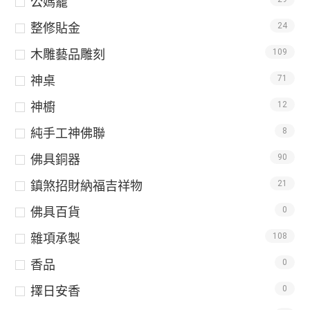
公媽龕
整修貼金
24
木雕藝品雕刻
109
神桌
71
神櫥
12
純手工神佛聯
8
佛具銅器
90
鎮煞招財納福吉祥物
21
佛具百貨
0
雜項承製
108
香品
0
擇日安香
0