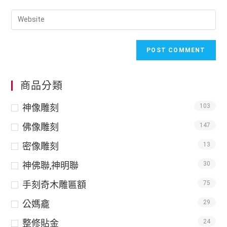
商品分類
神像雕刻
103
佛像雕刻
147
密像雕刻
13
神佛聯,神明聯
30
手刻奇木雕匾額
75
公媽龕
29
整修貼金
24