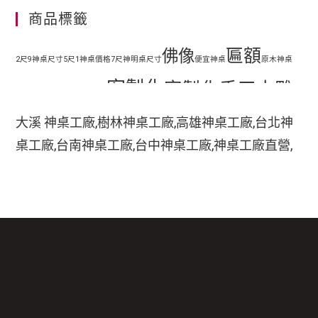
商品標籤
匾額
佛像
2尺9神桌尺寸
5尺1神桌價格
7尺神明桌尺寸
便宜神桌
原木神桌
客製化
客製化手工木雕
地藏王
客廳神明桌設計
匾額
客製化手工雕刻匾額
大溪 神桌工廠,樹林神桌工廠,高雄神桌工廠,台北神
客製化整修貼金彩
桌工廠,台南神桌工廠,台中神桌工廠,神桌工廠直營,
手工木
繪
彩繪
家中裝潢神明桌如何處理
小型神明桌
小神桌價格
平價神桌
鹿港神桌工廠,
手工雕刻
雕
木刻匾額
神桌的擺設,神桌尺寸,神桌價格,神桌工廠,神桌風水,
掛壁式神桌尺寸
時尚神明桌
神桌設計,神桌買賣,神桌的擺設禁忌,大溪神桌,鹿港
木雕
木雕藝品
木雕匾額
樟木
特價神桌
現代神明桌
神桌神像雕刻佛具店,玄天上帝神像雕刻,吳府千歲神
神像
像雕刻,五府千歲神像雕刻,神像雕刻店,廣澤尊王神
神像彩繪
神明 桌
神明桌尺寸
神明桌擺設
神明桌禁忌
神明桌裝潢
神明桌
像雕刻,道教神像雕刻,關聖帝君神像雕刻,法主公神
臺檜
設計
神桌尺寸價錢
神桌尺寸公分
神桌批發
神桌樣式
神桌龍虎邊尺寸
神櫥尺寸
像雕刻,嘉義神像雕刻三義木雕博物館,木雕藝品,三
貼金箔