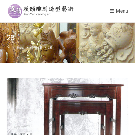
Menu
28
>
商品
>
神桌28
>
28