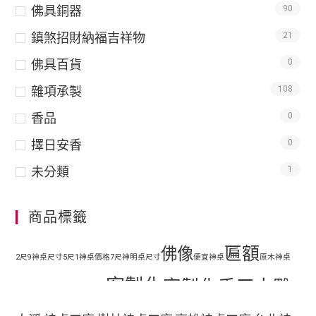
佛具銅器
90
鎮煞招財納福吉祥物
21
佛具百貨
0
雜項承製
108
香品
0
擇日安香
0
未分類
1
商品標籤
匾額
佛像
2尺9神桌尺寸
5尺1神桌價格
7尺神明桌尺寸
便宜神桌
原木神桌
客製化
客製化手工木雕
地藏王
客廳神明桌設計