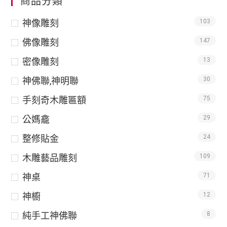
商品分類
神像雕刻
103
佛像雕刻
147
密像雕刻
13
神佛聯,神明聯
30
手刻奇木雕匾額
75
公媽龕
29
整修貼金
24
木雕藝品雕刻
109
神桌
71
神櫥
12
純手工神佛聯
8