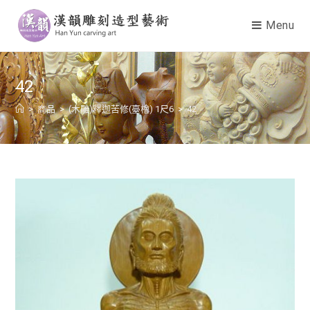
Menu
42
>
商品
>
(木雕)釋迦苦修(臺檜) 1尺6
>
42