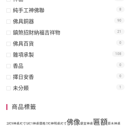
純手工神佛聯
8
佛具銅器
90
鎮煞招財納福吉祥物
21
佛具百貨
0
雜項承製
108
香品
0
擇日安香
0
未分類
1
商品標籤
匾額
佛像
2尺9神桌尺寸
5尺1神桌價格
7尺神明桌尺寸
便宜神桌
原木神桌