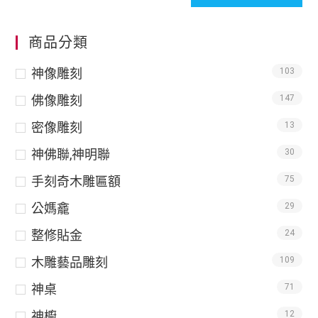
商品分類
神像雕刻
103
佛像雕刻
147
密像雕刻
13
神佛聯,神明聯
30
手刻奇木雕匾額
75
公媽龕
29
整修貼金
24
木雕藝品雕刻
109
神桌
71
神櫥
12