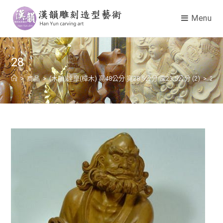
Menu
28
>
商品
>
(木雕)達摩(樟木) 高48公分 寬28.5公分 深23.5公分 (2)
>
28