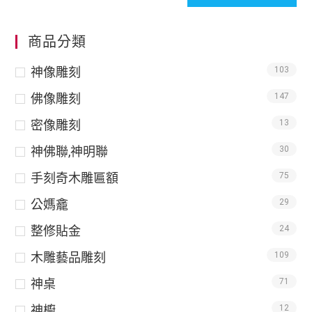
商品分類
神像雕刻
103
佛像雕刻
147
密像雕刻
13
神佛聯,神明聯
30
手刻奇木雕匾額
75
公媽龕
29
整修貼金
24
木雕藝品雕刻
109
神桌
71
神櫥
12