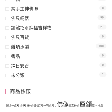
純手工神佛聯
8
佛具銅器
90
鎮煞招財納福吉祥物
21
佛具百貨
0
雜項承製
108
香品
0
擇日安香
0
未分類
1
商品標籤
匾額
佛像
2尺9神桌尺寸
5尺1神桌價格
7尺神明桌尺寸
便宜神桌
原木神桌