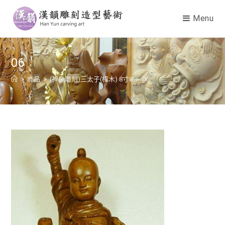
Menu
06
>
商品
>
(神像雕刻)三太子(樟木) 8寸8
>
06