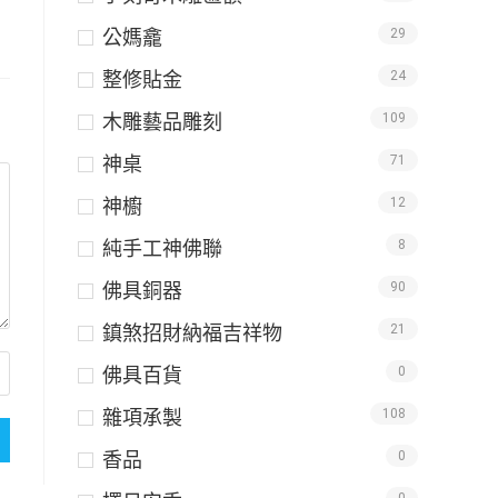
公媽龕
29
整修貼金
24
木雕藝品雕刻
109
神桌
71
神櫥
12
純手工神佛聯
8
佛具銅器
90
鎮煞招財納福吉祥物
21
佛具百貨
0
雜項承製
108
香品
0