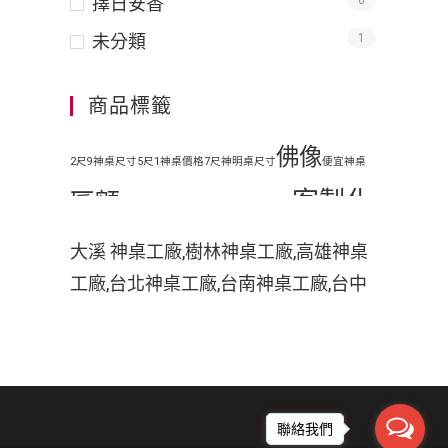
擇日安香
0
未分類
1
商品標籤
佛像
2尺9神桌尺寸
5尺1神桌價格
7尺神明桌尺寸
便宜神桌
客製化
匾額
地藏王
原木神桌
客廳神明桌設計
客製化手工木雕匾額
客製
大溪 神桌工廠,樹林神桌工廠,高雄神桌
工廠,台北神桌工廠,台南神桌工廠,台中
化手工雕刻匾額
客製化整修貼金彩
神桌工廠,神桌工廠直營,鹿港神桌工廠,
繪
彩
家中裝潢神明桌如何處理
小型神明桌
小神桌價格
平價神桌
神桌的擺設,神桌尺寸,神桌價格,神桌工
手工雕刻
手工木雕
繪
掛壁式神桌尺
廠,神桌風水,神桌設計,神桌買賣,神桌的
擺設禁忌,大溪神桌,鹿港神桌神像雕刻
木雕
木刻匾額
木雕匾
寸
時尚神明桌
聯絡我們
佛具店,玄天上帝神像雕刻,吳府千歲神