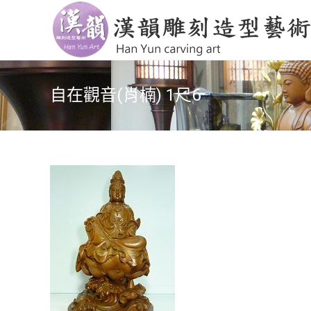
自在觀音(肖楠) 1尺6