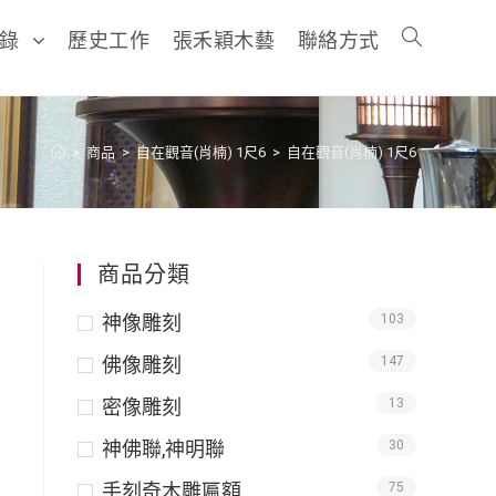
目錄
歷史工作
張禾穎木藝
聯絡方式
>
商品
>
自在觀音(肖楠) 1尺6
>
自在觀音(肖楠) 1尺6
商品分類
神像雕刻
103
佛像雕刻
147
密像雕刻
13
神佛聯,神明聯
30
手刻奇木雕匾額
75