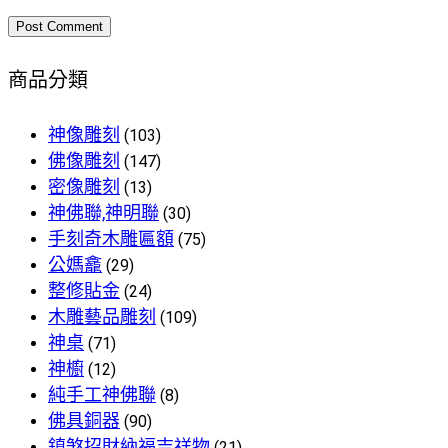
商品分類
神像雕刻
(103)
佛像雕刻
(147)
密像雕刻
(13)
神佛聯,神明聯
(30)
手刻奇木雕匾額
(75)
公媽龕
(29)
整修貼金
(24)
木雕藝品雕刻
(109)
神桌
(71)
神櫥
(12)
純手工神佛聯
(8)
佛具銅器
(90)
鎮煞招財納福吉祥物
(21)