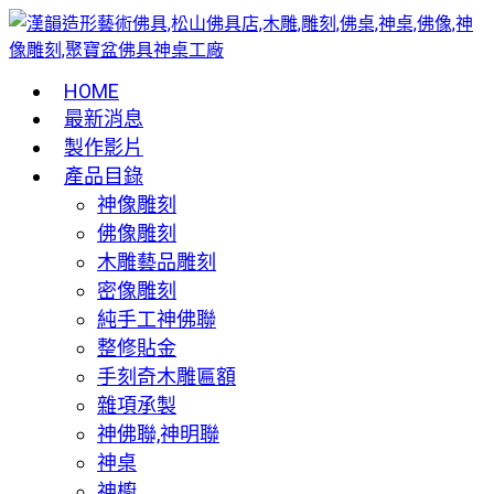
HOME
最新消息
製作影片
產品目錄
神像雕刻
佛像雕刻
木雕藝品雕刻
密像雕刻
純手工神佛聯
整修貼金
手刻奇木雕匾額
雜項承製
神佛聯,神明聯
神桌
神櫥