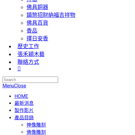
佛具銅器
鎮煞招財納福吉祥物
佛具百貨
香品
擇日安香
歷史工作
張禾穎木藝
聯絡方式
Menu
Close
HOME
最新消息
製作影片
產品目錄
神像雕刻
佛像雕刻