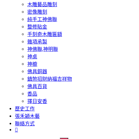
木雕藝品雕刻
密像雕刻
純手工神佛聯
整修貼金
手刻奇木雕匾額
雜項承製
神佛聯,神明聯
神桌
神櫥
佛具銅器
鎮煞招財納福吉祥物
佛具百貨
香品
擇日安香
歷史工作
張禾穎木藝
聯絡方式