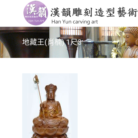
地藏王(肖楠) 1尺3