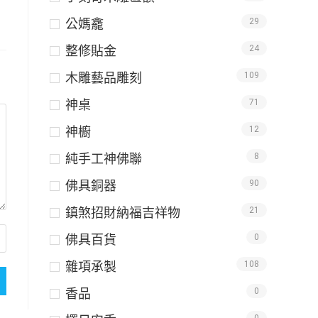
公媽龕
29
整修貼金
24
木雕藝品雕刻
109
神桌
71
神櫥
12
純手工神佛聯
8
佛具銅器
90
鎮煞招財納福吉祥物
21
佛具百貨
0
雜項承製
108
香品
0