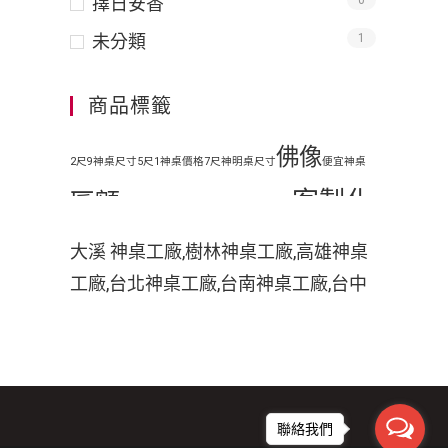
擇日安香
0
未分類
1
商品標籤
佛像
2尺9神桌尺寸
5尺1神桌價格
7尺神明桌尺寸
便宜神桌
客製化
匾額
地藏王
原木神桌
客廳神明桌設計
客製化手工木雕匾額
客製
大溪 神桌工廠,樹林神桌工廠,高雄神桌
工廠,台北神桌工廠,台南神桌工廠,台中
化手工雕刻匾額
客製化整修貼金彩
神桌工廠,神桌工廠直營,鹿港神桌工廠,
繪
彩
家中裝潢神明桌如何處理
小型神明桌
小神桌價格
平價神桌
神桌的擺設,神桌尺寸,神桌價格,神桌工
手工雕刻
手工木雕
繪
掛壁式神桌尺
廠,神桌風水,神桌設計,神桌買賣,神桌的
擺設禁忌,大溪神桌,鹿港神桌神像雕刻
木雕
木刻匾額
木雕匾
寸
時尚神明桌
聯絡我們
佛具店,玄天上帝神像雕刻,吳府千歲神