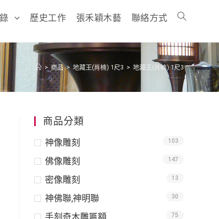
目錄
歷史工作
張禾穎木藝
聯絡方式
>
商品
>
地藏王(肖楠) 1尺3
>
地藏王(肖楠) 1尺3
商品分類
神像雕刻
103
佛像雕刻
147
密像雕刻
13
神佛聯,神明聯
30
手刻奇木雕匾額
75