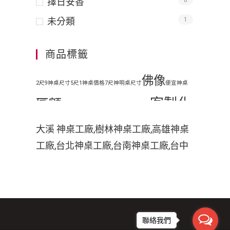
擇日安香
0
未分類
1
商品標籤
佛像
2尺9神桌尺寸
5尺1神桌價格
7尺神明桌尺寸
便宜神桌
客製化
匾額
地藏王
原木神桌
客廳神明桌設計
客製化手工木雕匾額
客製
大溪 神桌工廠,樹林神桌工廠,高雄神桌
工廠,台北神桌工廠,台南神桌工廠,台中
化手工雕刻匾額
客製化整修貼金彩
神桌工廠,神桌工廠直營,鹿港神桌工廠,
繪
彩
家中裝潢神明桌如何處理
小型神明桌
小神桌價格
平價神桌
神桌的擺設,神桌尺寸,神桌價格,神桌工
手工雕刻
手工木雕
繪
掛壁式神桌尺
廠,神桌風水,神桌設計,神桌買賣,神桌的
擺設禁忌,大溪神桌,鹿港神桌神像雕刻
木雕
木刻匾額
木雕匾
寸
時尚神明桌
聯絡我們
佛具店,玄天上帝神像雕刻,吳府千歲神