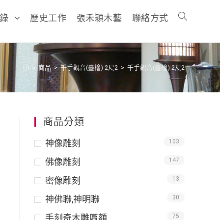
目錄
歷史工作
張禾穎木藝
聯絡方式
>
商品
>
千手觀音(臺檜) 2尺2
>
千手觀音(臺檜) 2尺2
商品分類
神像雕刻
103
佛像雕刻
147
密像雕刻
13
神佛聯,神明聯
30
手刻奇木雕匾額
75