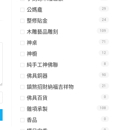
公媽龕
29
整修貼金
24
木雕藝品雕刻
109
神桌
71
神櫥
12
純手工神佛聯
8
佛具銅器
90
鎮煞招財納福吉祥物
21
佛具百貨
0
雜項承製
108
香品
0