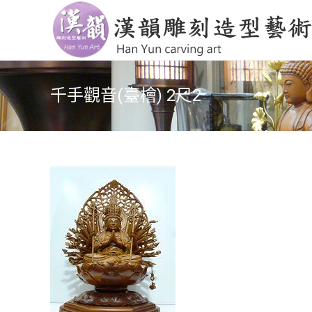
千手觀音(臺檜) 2尺2