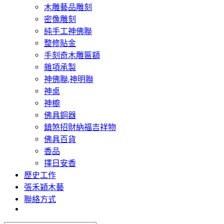
木雕藝品雕刻
密像雕刻
純手工神佛聯
整修貼金
手刻奇木雕匾額
雜項承製
神佛聯,神明聯
神桌
神櫥
佛具銅器
鎮煞招財納福吉祥物
佛具百貨
香品
擇日安香
歷史工作
張禾穎木藝
聯絡方式