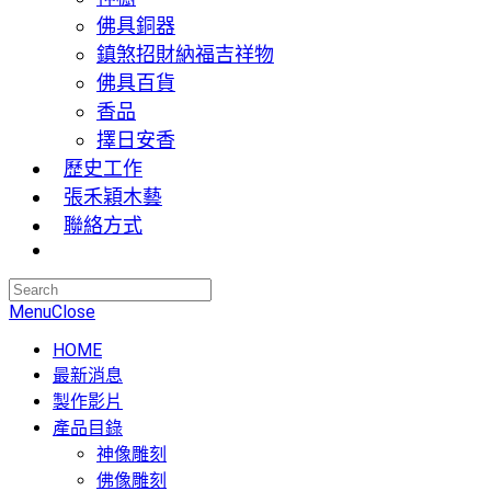
佛具銅器
鎮煞招財納福吉祥物
佛具百貨
香品
擇日安香
歷史工作
張禾穎木藝
聯絡方式
Menu
Close
HOME
最新消息
製作影片
產品目錄
神像雕刻
佛像雕刻