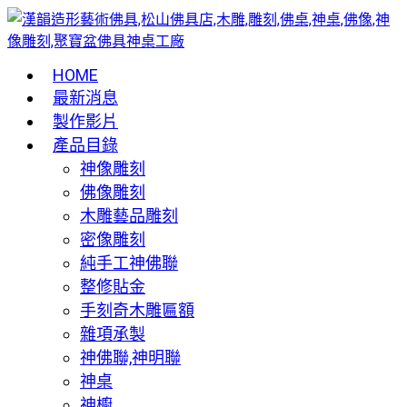
HOME
最新消息
製作影片
產品目錄
神像雕刻
佛像雕刻
木雕藝品雕刻
密像雕刻
純手工神佛聯
整修貼金
手刻奇木雕匾額
雜項承製
神佛聯,神明聯
神桌
神櫥