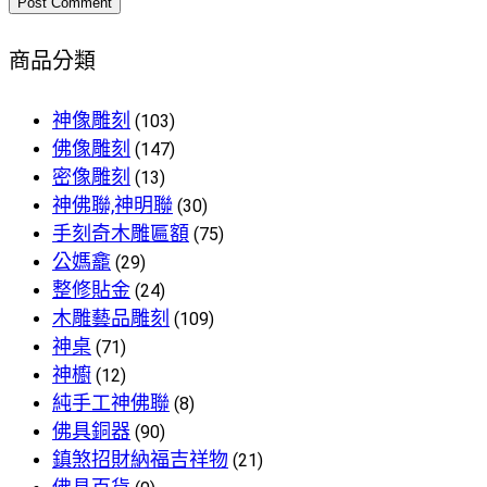
商品分類
神像雕刻
(103)
佛像雕刻
(147)
密像雕刻
(13)
神佛聯,神明聯
(30)
手刻奇木雕匾額
(75)
公媽龕
(29)
整修貼金
(24)
木雕藝品雕刻
(109)
神桌
(71)
神櫥
(12)
純手工神佛聯
(8)
佛具銅器
(90)
鎮煞招財納福吉祥物
(21)