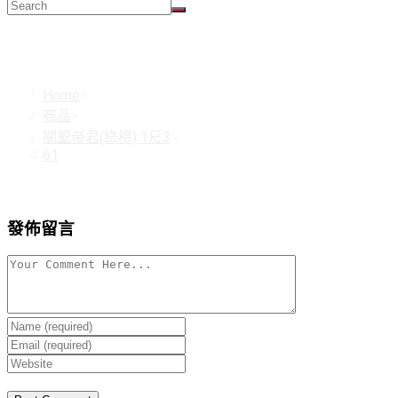
61
Home
>
商品
>
關聖帝君(綠檀) 1尺3
>
61
發佈留言