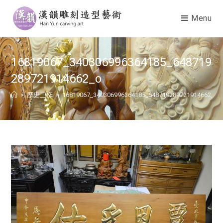
Menu
16819067_340306996364185_648719
289721914662_o
>
歷史工作
>
16819067_340306996364185_648719289721914662_o