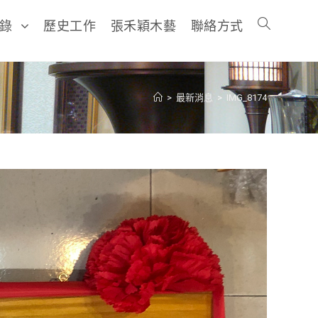
目錄
歷史工作
張禾穎木藝
聯絡方式
>
最新消息
>
IMG_8174