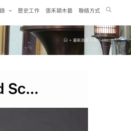
目錄
歷史工作
張禾穎木藝
聯絡方式
>
最新消息
>
IMG-6882