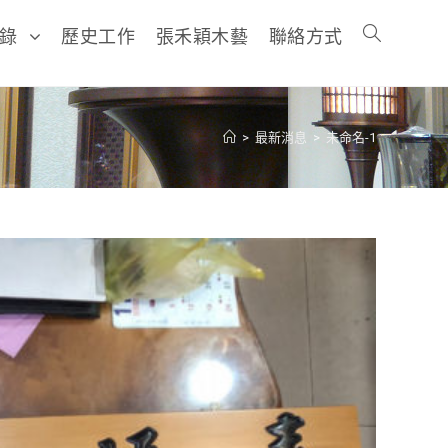
目錄
歷史工作
張禾穎木藝
聯絡方式
>
最新消息
>
未命名-1