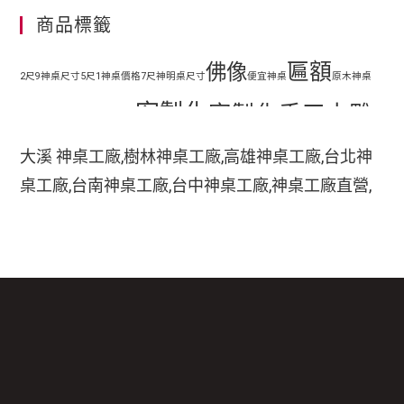
商品標籤
匾額
佛像
2尺9神桌尺寸
5尺1神桌價格
7尺神明桌尺寸
便宜神桌
原木神桌
客製化
客製化手工木雕
地藏王
客廳神明桌設計
匾額
客製化手工雕刻匾額
大溪 神桌工廠,樹林神桌工廠,高雄神桌工廠,台北神
客製化整修貼金彩
桌工廠,台南神桌工廠,台中神桌工廠,神桌工廠直營,
手工木
繪
彩繪
家中裝潢神明桌如何處理
小型神明桌
小神桌價格
平價神桌
鹿港神桌工廠,
手工雕刻
雕
木刻匾額
神桌的擺設,神桌尺寸,神桌價格,神桌工廠,神桌風水,
掛壁式神桌尺寸
時尚神明桌
神桌設計,神桌買賣,神桌的擺設禁忌,大溪神桌,鹿港
木雕
木雕藝品
木雕匾額
樟木
特價神桌
現代神明桌
神桌神像雕刻佛具店,玄天上帝神像雕刻,吳府千歲神
神像
像雕刻,五府千歲神像雕刻,神像雕刻店,廣澤尊王神
神像彩繪
神明 桌
神明桌尺寸
神明桌擺設
神明桌禁忌
神明桌裝潢
神明桌
像雕刻,道教神像雕刻,關聖帝君神像雕刻,法主公神
臺檜
設計
神桌尺寸價錢
神桌尺寸公分
神桌批發
神桌樣式
神桌龍虎邊尺寸
神櫥尺寸
像雕刻,嘉義神像雕刻三義木雕博物館,木雕藝品,三
貼金箔