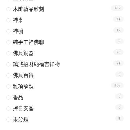
木雕藝品雕刻
109
神桌
71
神櫥
12
純手工神佛聯
8
佛具銅器
90
鎮煞招財納福吉祥物
21
佛具百貨
0
雜項承製
108
香品
0
擇日安香
0
未分類
1