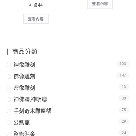
查看內容
神桌44
查看內容
商品分類
神像雕刻
103
佛像雕刻
147
密像雕刻
13
神佛聯,神明聯
30
手刻奇木雕匾額
75
公媽龕
29
整修貼金
24