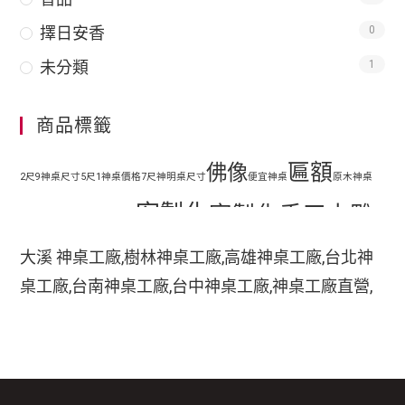
擇日安香
0
未分類
1
商品標籤
匾額
佛像
2尺9神桌尺寸
5尺1神桌價格
7尺神明桌尺寸
便宜神桌
原木神桌
客製化
客製化手工木雕
地藏王
客廳神明桌設計
匾額
客製化手工雕刻匾額
大溪 神桌工廠,樹林神桌工廠,高雄神桌工廠,台北神
客製化整修貼金彩
桌工廠,台南神桌工廠,台中神桌工廠,神桌工廠直營,
手工木
繪
彩繪
家中裝潢神明桌如何處理
小型神明桌
小神桌價格
平價神桌
鹿港神桌工廠,
手工雕刻
雕
木刻匾額
神桌的擺設,神桌尺寸,神桌價格,神桌工廠,神桌風水,
掛壁式神桌尺寸
時尚神明桌
神桌設計,神桌買賣,神桌的擺設禁忌,大溪神桌,鹿港
木雕
木雕藝品
木雕匾額
樟木
特價神桌
現代神明桌
神桌神像雕刻佛具店,玄天上帝神像雕刻,吳府千歲神