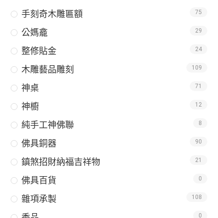
手刻奇木雕匾額
75
公媽龕
29
整修貼金
24
木雕藝品雕刻
109
神桌
71
神櫥
12
純手工神佛聯
8
佛具銅器
90
鎮煞招財納福吉祥物
21
佛具百貨
0
雜項承製
108
香品
0