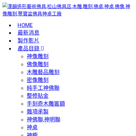
HOME
最新消息
製作影片
產品目錄
神像雕刻
佛像雕刻
木雕藝品雕刻
密像雕刻
純手工神佛聯
整修貼金
手刻奇木雕匾額
雜項承製
神佛聯,神明聯
神桌
神櫥