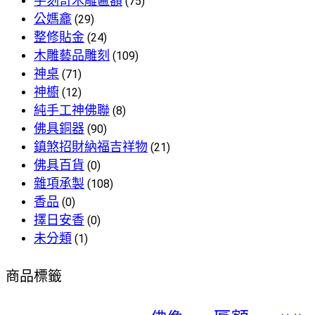
手刻奇木雕匾額
(75)
公媽龕
(29)
整修貼金
(24)
木雕藝品雕刻
(109)
神桌
(71)
神櫥
(12)
純手工神佛聯
(8)
佛具銅器
(90)
鎮煞招財納福吉祥物
(21)
佛具百貨
(0)
雜項承製
(108)
香品
(0)
擇日安香
(0)
未分類
(1)
商品標籤