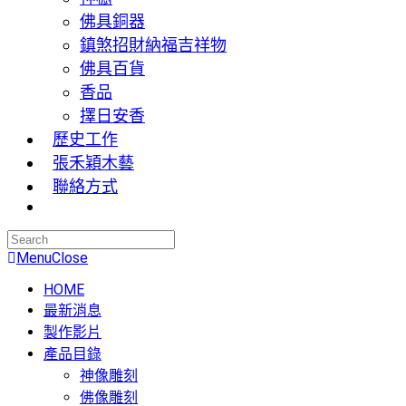
佛具銅器
鎮煞招財納福吉祥物
佛具百貨
香品
擇日安香
歷史工作
張禾穎木藝
聯絡方式
Menu
Close
HOME
最新消息
製作影片
產品目錄
神像雕刻
佛像雕刻