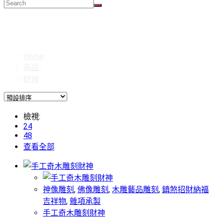
財神
Home
>
商品
>
財神
檢視:
24
48
查看全部
神像雕刻
,
佛像雕刻
,
木雕藝品雕刻
,
鎮煞招財納福
吉祥物
,
雜項承製
手工奇木雕刻財神