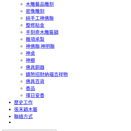
木雕藝品雕刻
密像雕刻
純手工神佛聯
整修貼金
手刻奇木雕匾額
雜項承製
神佛聯,神明聯
神桌
神櫥
佛具銅器
鎮煞招財納福吉祥物
佛具百貨
香品
擇日安香
歷史工作
張禾穎木藝
聯絡方式