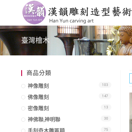
臺灣檜木
商品分類
神像雕刻
103
佛像雕刻
147
密像雕刻
13
神佛聯,神明聯
30
手刻奇木雕匾額
75