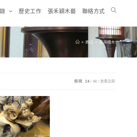
目錄
歷史工作
張禾穎木藝
聯絡方式
>
商品
>
臺灣檜木
檢視:
24
48
查看全部