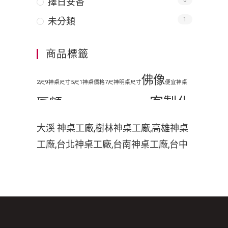
擇日安香
0
未分類
1
商品標籤
佛像
2尺9神桌尺寸
5尺1神桌價格
7尺神明桌尺寸
便宜神桌
客製化
匾額
地藏王
原木神桌
客廳神明桌設計
客製化手工木雕匾額
客製
大溪 神桌工廠,樹林神桌工廠,高雄神桌
工廠,台北神桌工廠,台南神桌工廠,台中
化手工雕刻匾額
客製化整修貼金彩
神桌工廠,神桌工廠直營,鹿港神桌工廠,
繪
彩
家中裝潢神明桌如何處理
小型神明桌
小神桌價格
平價神桌
神桌的擺設,神桌尺寸,神桌價格,神桌工
手工雕刻
手工木雕
繪
掛壁式神桌尺
廠,神桌風水,神桌設計,神桌買賣,神桌的
擺設禁忌,大溪神桌,鹿港神桌神像雕刻
木雕
木刻匾額
木雕匾
寸
時尚神明桌
佛具店,玄天上帝神像雕刻,吳府千歲神