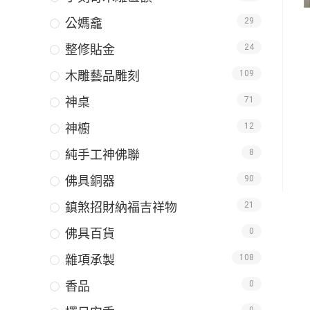
公媽龕
29
整修貼金
24
木雕藝品雕刻
109
神桌
71
神櫥
12
純手工神佛聯
8
佛具銅器
90
鎮煞招財納福吉祥物
21
佛具百貨
0
雜項承製
108
香品
0