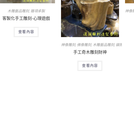
木雕藝品雕刻
,
雜項承製
神像
客製化手工雕刻-心理遊戲
查看內容
神像雕刻
,
佛像雕刻
,
木雕藝品雕刻
,
鎮煞招財納
手工奇木雕刻財神
查看內容