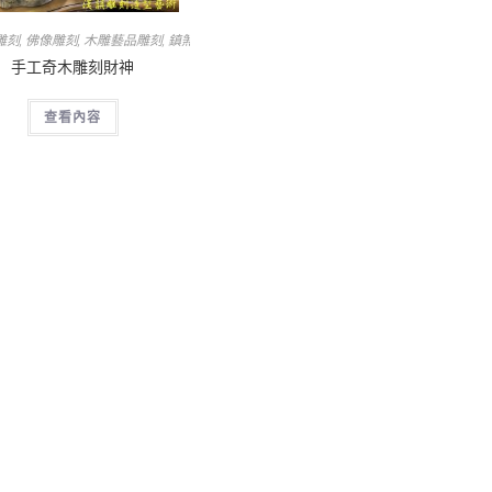
雕刻
,
佛像雕刻
,
木雕藝品雕刻
,
鎮煞招財納福吉祥物
,
雜項承製
手工奇木雕刻財神
查看內容
福吉祥物
,
雜項承製