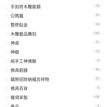
手刻奇木雕匾額
75
公媽龕
29
整修貼金
24
木雕藝品雕刻
109
神桌
71
神櫥
12
純手工神佛聯
8
佛具銅器
90
鎮煞招財納福吉祥物
21
佛具百貨
0
雜項承製
108
香品
0