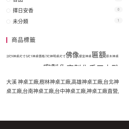
擇日安香
0
未分類
1
商品標籤
匾額
佛像
2尺9神桌尺寸
5尺1神桌價格
7尺神明桌尺寸
便宜神桌
原木神桌
客製化
客製化手工木雕
地藏王
客廳神明桌設計
匾額
客製化手工雕刻匾額
大溪 神桌工廠,樹林神桌工廠,高雄神桌工廠,台北神
客製化整修貼金彩
桌工廠,台南神桌工廠,台中神桌工廠,神桌工廠直營,
手工木
繪
彩繪
家中裝潢神明桌如何處理
小型神明桌
小神桌價格
平價神桌
鹿港神桌工廠,
手工雕刻
雕
木刻匾額
神桌的擺設,神桌尺寸,神桌價格,神桌工廠,神桌風水,
掛壁式神桌尺寸
時尚神明桌
神桌設計,神桌買賣,神桌的擺設禁忌,大溪神桌,鹿港
木雕
木雕藝品
木雕匾額
樟木
特價神桌
現代神明桌
神桌神像雕刻佛具店,玄天上帝神像雕刻,吳府千歲神