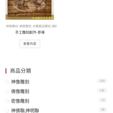
神像雕刻
,
佛像雕刻
,
木雕藝品雕刻
,
鎮煞招財納福吉祥物
,
雜項承製
手工雕刻創作-參禪
查看內容
商品分類
神像雕刻
103
佛像雕刻
147
密像雕刻
13
神佛聯,神明聯
30