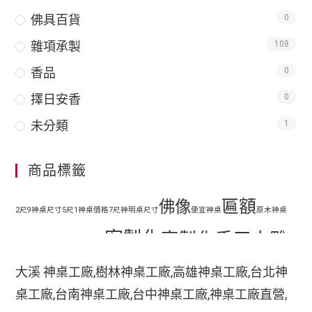
佛具百貨
0
雜項承製
108
香品
0
擇日安香
0
未分類
1
商品標籤
匾額
佛像
2尺9神桌尺寸
5尺1神桌價格
7尺神明桌尺寸
便宜神桌
原木神桌
客製化
客製化手工木雕
地藏王
客廳神明桌設計
匾額
客製化手工雕刻匾額
大溪 神桌工廠,樹林神桌工廠,高雄神桌工廠,台北神
客製化整修貼金彩
桌工廠,台南神桌工廠,台中神桌工廠,神桌工廠直營,
手工木
繪
彩繪
家中裝潢神明桌如何處理
小型神明桌
小神桌價格
平價神桌