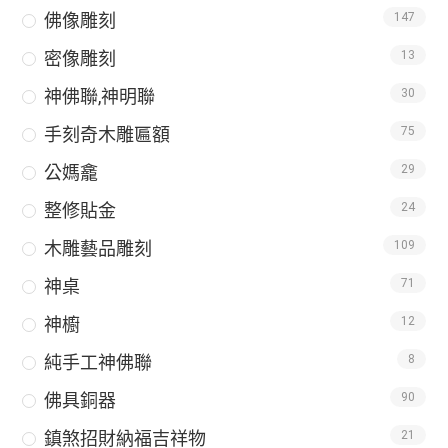
佛像雕刻
147
密像雕刻
13
神佛聯,神明聯
30
手刻奇木雕匾額
75
公媽龕
29
整修貼金
24
木雕藝品雕刻
109
神桌
71
神櫥
12
純手工神佛聯
8
佛具銅器
90
鎮煞招財納福吉祥物
21