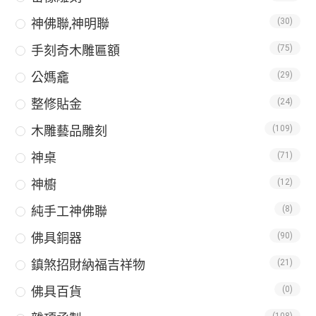
神佛聯,神明聯
(30)
手刻奇木雕匾額
(75)
公媽龕
(29)
整修貼金
(24)
木雕藝品雕刻
(109)
神桌
(71)
神櫥
(12)
純手工神佛聯
(8)
佛具銅器
(90)
鎮煞招財納福吉祥物
(21)
佛具百貨
(0)