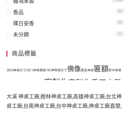
雜項承製
(108)
香品
(0)
擇日安香
(0)
未分類
(1)
商品標籤
匾額
佛像
2尺9神桌尺寸
5尺1神桌價格
7尺神明桌尺寸
便宜神桌
原木神桌
客製化
客製化手工木雕
地藏王
客廳神明桌設計
匾額
客製化手工雕刻匾額
大溪 神桌工廠,樹林神桌工廠,高雄神桌工廠,台北神
客製化整修貼金彩
桌工廠,台南神桌工廠,台中神桌工廠,神桌工廠直營,
手工木
繪
彩繪
家中裝潢神明桌如何處理
小型神明桌
小神桌價格
平價神桌
鹿港神桌工廠,
手工雕刻
雕
木刻匾額
神桌的擺設,神桌尺寸,神桌價格,神桌工廠,神桌風水,
掛壁式神桌尺寸
時尚神明桌