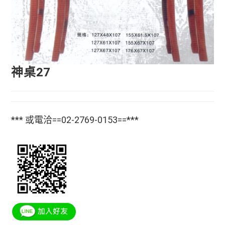
神桌27
*** 或電洽==02-2769-0153==***