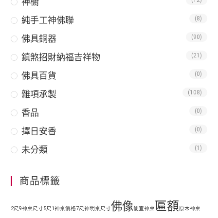
神櫥
(12)
純手工神佛聯
(8)
佛具銅器
(90)
鎮煞招財納福吉祥物
(21)
佛具百貨
(0)
雜項承製
(108)
香品
(0)
擇日安香
(0)
未分類
(1)
商品標籤
匾額
佛像
2尺9神桌尺寸
5尺1神桌價格
7尺神明桌尺寸
便宜神桌
原木神桌