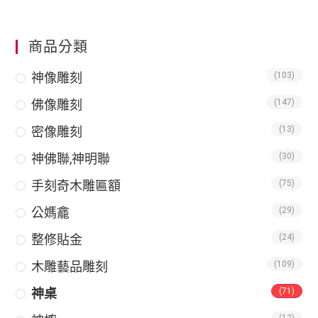
商品分類
神像雕刻
(103)
佛像雕刻
(147)
密像雕刻
(13)
神佛聯,神明聯
(30)
手刻奇木雕匾額
(75)
公媽龕
(29)
整修貼金
(24)
木雕藝品雕刻
(109)
神桌
(71)